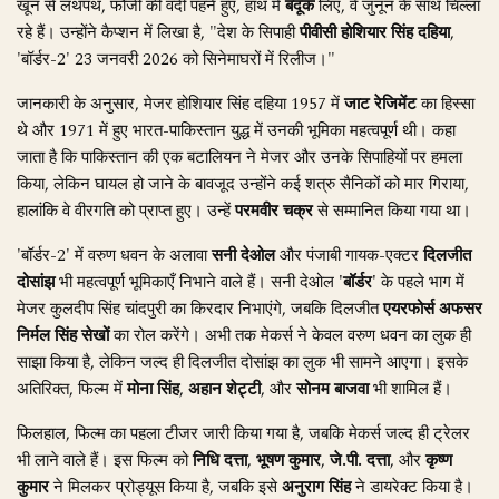
खून से लथपथ, फौजी की वर्दी पहने हुए, हाथ में
बंदूक
लिए, वे जुनून के साथ चिल्ला
रहे हैं। उन्होंने कैप्शन में लिखा है, "देश के सिपाही
पीवीसी होशियार सिंह दहिया
,
'बॉर्डर-2' 23 जनवरी 2026 को सिनेमाघरों में रिलीज।"
जानकारी के अनुसार, मेजर होशियार सिंह दहिया 1957 में
जाट रेजिमेंट
का हिस्सा
थे और 1971 में हुए भारत-पाकिस्तान युद्ध में उनकी भूमिका महत्वपूर्ण थी। कहा
जाता है कि पाकिस्तान की एक बटालियन ने मेजर और उनके सिपाहियों पर हमला
किया, लेकिन घायल हो जाने के बावजूद उन्होंने कई शत्रु सैनिकों को मार गिराया,
हालांकि वे वीरगति को प्राप्त हुए। उन्हें
परमवीर चक्र
से सम्मानित किया गया था।
'बॉर्डर-2' में वरुण धवन के अलावा
सनी देओल
और पंजाबी गायक-एक्टर
दिलजीत
दोसांझ
भी महत्वपूर्ण भूमिकाएँ निभाने वाले हैं। सनी देओल
'बॉर्डर'
के पहले भाग में
मेजर कुलदीप सिंह चांदपुरी का किरदार निभाएंगे, जबकि दिलजीत
एयरफोर्स अफसर
निर्मल सिंह सेखों
का रोल करेंगे। अभी तक मेकर्स ने केवल वरुण धवन का लुक ही
साझा किया है, लेकिन जल्द ही दिलजीत दोसांझ का लुक भी सामने आएगा। इसके
अतिरिक्त, फिल्म में
मोना सिंह
,
अहान शेट्टी
, और
सोनम बाजवा
भी शामिल हैं।
फिलहाल, फिल्म का पहला टीजर जारी किया गया है, जबकि मेकर्स जल्द ही ट्रेलर
भी लाने वाले हैं। इस फिल्म को
निधि दत्ता
,
भूषण कुमार
,
जे.पी. दत्ता
, और
कृष्ण
कुमार
ने मिलकर प्रोड्यूस किया है, जबकि इसे
अनुराग सिंह
ने डायरेक्ट किया है।