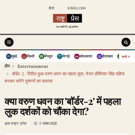
हिंदी
|
ENGLISH
›
मुंबई
दिल्ली
बेंगलुरु
चेन्नई
कोलकाता
हैदराबाद
पुणे
सभी
होम
Entertainment
बॉर्डर-2 : रिवील हुआ वरुण धवन का पहला लुक, मेजर होशियार सिंह दहिया
बनकर करेंगे दुश्मनों का सफाया
क्या वरुण धवन का 'बॉर्डर-2' में पहला
लुक दर्शकों को चौंका देगा?
द्वारा
राष्ट्र प्रेस
5 नवंबर 2025