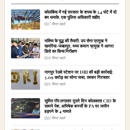
कोलंबिया में नई सरकार के शपथ के 24 घंटे में दो
बम धमाके, एक पुलिस अधिकारी शहीद
17 मिनट पहले
भविष्य के युद्ध की तैयारी: उप सेना प्रमुख ने
खमरिया-जबलपुर, मध्य कमान प्रमुख ने आगरा
डिपो का किया निरीक्षण
18 मिनट पहले
नागपुर रेलवे स्टेशन पर DRI की बड़ी कार्रवाई:
₹3.09 करोड़ का सोना जब्त, तस्कर गिरफ्तार
21 मिनट पहले
सुमित रॉय लगातार दूसरे दिन कोलकाता CID के
सामने पेश, अभिषेक बनर्जी के PA पर जमीन
हड़पने के 4 मामले
22 मिनट पहले