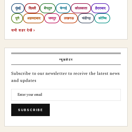
मुंबई
दिल्ली
बेंगलुरु
चेन्नई
कोलकाता
हैदराबाद
पुणे
अहमदाबाद
जयपुर
लखनऊ
चंडीगढ़
कोच्चि
सभी शहर देखें ›
न्यूज़लेटर
Subscribe to our newsletter to receive the latest news
and updates
SUBSCRIBE