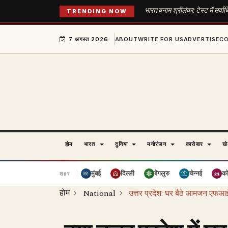
भारत बनाम श्रीलंका: टेस्ट में सर्व
TRENDING NOW
7 अगस्त 2026
ABOUT
WRITE FOR US
ADVERTISE
C
होम
भारत
दुनिया
मनोरंजन
कारोबार
ख
मुंबई
दिल्ली
बेंगलुरु
चेन्नई
क
शहर
होम
National
उत्तर प्रदेश: घर बैठे आमजन एफआ