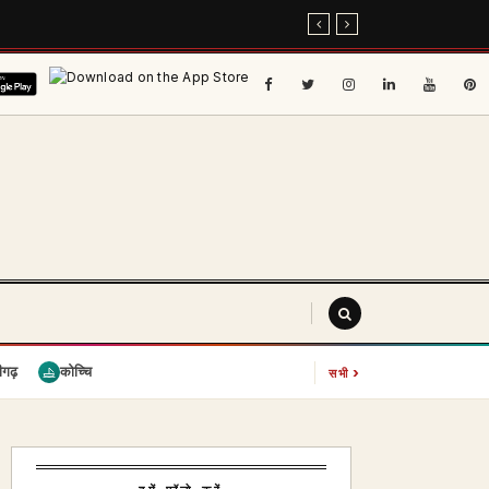
›
ीगढ़
कोच्चि
सभी