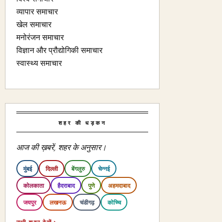
व्यापार समाचार
खेल समाचार
मनोरंजन समाचार
विज्ञान और प्रौद्योगिकी समाचार
स्वास्थ्य समाचार
शहर की धड़कन
आज की ख़बरें, शहर के अनुसार।
मुंबई
दिल्ली
बेंगलुरु
चेन्नई
कोलकाता
हैदराबाद
पुणे
अहमदाबाद
जयपुर
लखनऊ
चंडीगढ़
कोच्चि