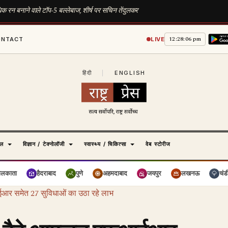
ाधिक रन बनाने वाले टॉप-5 बल्लेबाज, शीर्ष पर सचिन तेंदुलकर
12:28:07 pm
ONTACT
LIVE
हिंदी
|
ENGLISH
ेल
विज्ञान / टेक्नोलॉजी
स्वास्थ्य / चिकित्सा
वेब स्टोरीज
ोलकाता
हैदराबाद
पुणे
अहमदाबाद
जयपुर
लखनऊ
चंड
ईआर समेत 27 सुविधाओं का उठा रहे लाभ