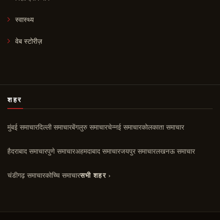
स्वास्थ्य
वेब स्टोरीज़
शहर
मुंबई समाचार
दिल्ली समाचार
बेंगलुरु समाचार
चेन्नई समाचार
कोलकाता समाचार
हैदराबाद समाचार
पुणे समाचार
अहमदाबाद समाचार
जयपुर समाचार
लखनऊ समाचार
चंडीगढ़ समाचार
कोच्चि समाचार
सभी शहर ›