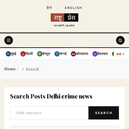
हिंदी
|
ENGLISH
›
मुंबई
दिल्ली
बेंगलुरु
चेन्नई
कोलकाता
हैदराबाद
पुणे
सभी
Home
Search
Search Posts
Delhi crime news
SEARCH