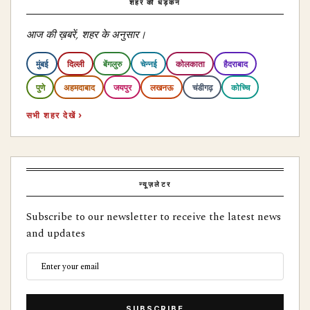
शहर की धड़कन
आज की ख़बरें, शहर के अनुसार।
मुंबई
दिल्ली
बेंगलुरु
चेन्नई
कोलकाता
हैदराबाद
पुणे
अहमदाबाद
जयपुर
लखनऊ
चंडीगढ़
कोच्चि
सभी शहर देखें ›
न्यूज़लेटर
Subscribe to our newsletter to receive the latest news
and updates
SUBSCRIBE