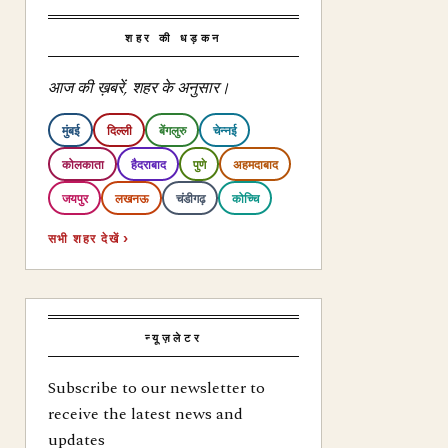
शहर की धड़कन
आज की ख़बरें, शहर के अनुसार।
मुंबई
दिल्ली
बेंगलुरु
चेन्नई
कोलकाता
हैदराबाद
पुणे
अहमदाबाद
जयपुर
लखनऊ
चंडीगढ़
कोच्चि
सभी शहर देखें ›
न्यूज़लेटर
Subscribe to our newsletter to
receive the latest news and
updates