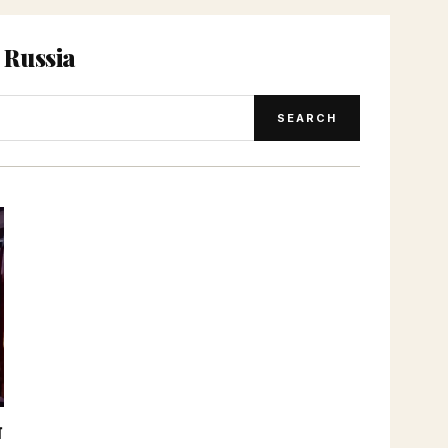
 Russia
SEARCH
न