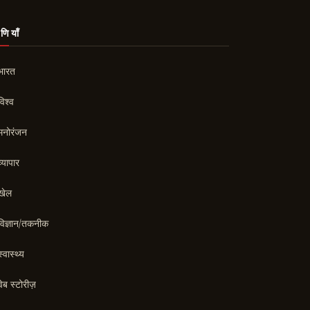
ेणियाँ
भारत
विश्व
मनोरंजन
व्यापार
खेल
विज्ञान/तकनीक
स्वास्थ्य
वेब स्टोरीज़