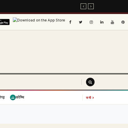
›
ीगढ़
कोच्चि
सभी