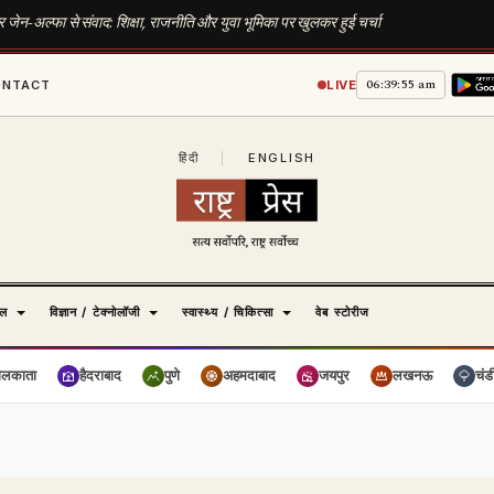
 जेन-अल्फा से संवाद: शिक्षा, राजनीति और युवा भूमिका पर खुलकर हुई चर्चा
06:39:55 am
ONTACT
LIVE
हिंदी
|
ENGLISH
ेल
विज्ञान / टेक्नोलॉजी
स्वास्थ्य / चिकित्सा
वेब स्टोरीज
ोलकाता
हैदराबाद
पुणे
अहमदाबाद
जयपुर
लखनऊ
चंड