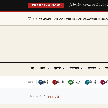
मुंबई में मोहन भागवत का जेन-जी और
TRENDING NOW
7 अगस्त 2026
ABOUT
WRITE FOR US
ADVERTISE
C
होम
भारत
दुनिया
मनोरंजन
कारोबार
ख
मुंबई
दिल्ली
बेंगलुरु
चेन्नई
क
शहर
Home
Search