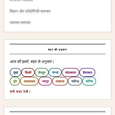
मनोरंजन समाचार
विज्ञान और प्रौद्योगिकी समाचार
स्वास्थ्य समाचार
शहर की धड़कन
आज की ख़बरें, शहर के अनुसार।
मुंबई
दिल्ली
बेंगलुरु
चेन्नई
कोलकाता
हैदराबाद
पुणे
अहमदाबाद
जयपुर
लखनऊ
चंडीगढ़
कोच्चि
सभी शहर देखें ›