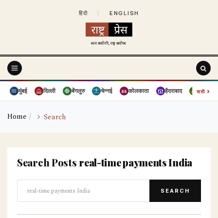
हिंदी
|
ENGLISH
›
मुंबई
दिल्ली
बेंगलुरु
चेन्नई
कोलकाता
हैदराबाद
पुणे
सभी
Home
Search
Search Posts
real-time payments India
SEARCH