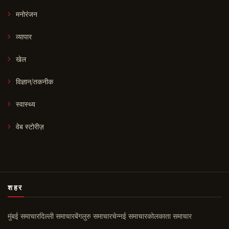
मनोरंजन
व्यापार
खेल
विज्ञान/तकनीक
स्वास्थ्य
वेब स्टोरीज़
शहर
मुंबई समाचार
दिल्ली समाचार
बेंगलुरु समाचार
चेन्नई समाचार
कोलकाता समाचार