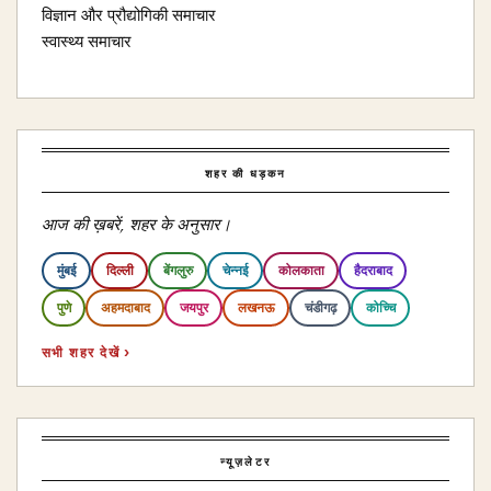
विज्ञान और प्रौद्योगिकी समाचार
स्वास्थ्य समाचार
शहर की धड़कन
आज की ख़बरें, शहर के अनुसार।
मुंबई
दिल्ली
बेंगलुरु
चेन्नई
कोलकाता
हैदराबाद
पुणे
अहमदाबाद
जयपुर
लखनऊ
चंडीगढ़
कोच्चि
सभी शहर देखें ›
न्यूज़लेटर