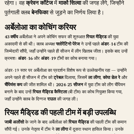
रहेगा। वह
क्रेवन कॉटेज
में
मार्को सिल्वा
की जगह लेंगे, जिन्होंने
पुर्तगाली क्लब
बेनफिका
से जुड़ने का निर्णय लिया है।
अर्बेलोआ का कोचिंग करियर
43 वर्षीय
अर्बेलोआ ने अपने कोचिंग सफर की शुरुआत
रियल मैड्रिड
की युवा
अकादमी से की थी। क्लब अध्यक्ष
फ्लोरेंटिनो पेरेज
ने उन्हें पहले
अंडर-14
टीम की
जिम्मेदारी सौंपी, जहाँ उन्होंने पहले ही सीजन में लीग खिताब जीता। इसके बाद उन्हें
क्रमशः
अंडर-16
और
अंडर-19
टीमों का कोच बनाया गया।
अंडर-19 स्तर पर अर्बेलोआ का प्रदर्शन विशेष रूप से उल्लेखनीय रहा — उन्होंने
अपने पहले ही सीजन में टीम को
ट्रेबल
दिलाया, जिसमें
ला लीगा
,
कोपा डेल रे
और
चैंपियंस कप
की जीत शामिल थी।
2024-25 सीजन
में युवा टीम को लीग चैंपियन
बनाने के बाद उन्हें
रियल मैड्रिड कैस्टिला
(बी टीम) का कोच नियुक्त किया गया,
जहाँ उन्होंने क्लब के दिग्गज
राउल
की जगह ली।
रियल मैड्रिड की पहली टीम में बड़ी उपलब्धि
जाबी अलोंसो
के जाने के बाद अर्बेलोआ को
रियल मैड्रिड
की पहली टीम की कमान
सौंपी गई। उनके नेतृत्व में टीम ने
ला लीगा
में दूसरा स्थान हासिल किया। उनके