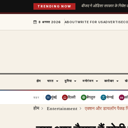
बीजद ने ओडिशा सरकार के निवेश द
TRENDING NOW
8 अगस्त 2026
ABOUT
WRITE FOR US
ADVERTISE
C
होम
भारत
दुनिया
मनोरंजन
कारोबार
ख
मुंबई
दिल्ली
बेंगलुरु
चेन्नई
क
शहर
होम
Entertainment
एक्शन और डायलॉग पैक्ड फ