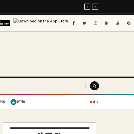
›
ीगढ़
कोच्चि
सभी