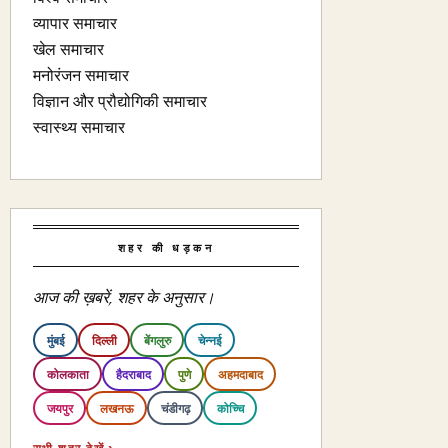
व्यापार समाचार
खेल समाचार
मनोरंजन समाचार
विज्ञान और प्रौद्योगिकी समाचार
स्वास्थ्य समाचार
शहर की धड़कन
आज की ख़बरें, शहर के अनुसार।
मुंबई
दिल्ली
बेंगलुरु
चेन्नई
कोलकाता
हैदराबाद
पुणे
अहमदाबाद
जयपुर
लखनऊ
चंडीगढ़
कोच्चि