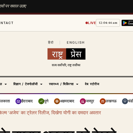
ावों पर सवाल उठाए
12:04:45 am
ONTACT
LIVE
हिंदी
|
ENGLISH
ेल
विज्ञान / टेक्नोलॉजी
स्वास्थ्य / चिकित्सा
वेब स्टोरीज
ोलकाता
हैदराबाद
पुणे
अहमदाबाद
जयपुर
लखनऊ
चंड
िल्म ‘अजेय' का ट्रेलर रिलीज, दिखेगा योगी का दमदार अवतार