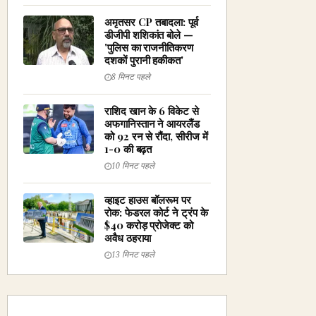
अमृतसर CP तबादला: पूर्व
डीजीपी शशिकांत बोले —
'पुलिस का राजनीतिकरण
दशकों पुरानी हकीकत'
8 मिनट पहले
राशिद खान के 6 विकेट से
अफगानिस्तान ने आयरलैंड
को 92 रन से रौंदा, सीरीज में
1-0 की बढ़त
10 मिनट पहले
व्हाइट हाउस बॉलरूम पर
रोक: फेडरल कोर्ट ने ट्रंप के
$40 करोड़ प्रोजेक्ट को
अवैध ठहराया
13 मिनट पहले