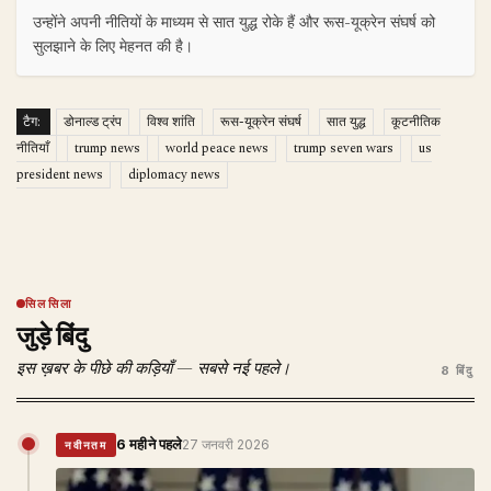
उन्होंने अपनी नीतियों के माध्यम से सात युद्ध रोके हैं और रूस-यूक्रेन संघर्ष को
सुलझाने के लिए मेहनत की है।
टैग:
डोनाल्ड ट्रंप
विश्व शांति
रूस-यूक्रेन संघर्ष
सात युद्ध
कूटनीतिक
नीतियाँ
trump news
world peace news
trump seven wars
us
president news
diplomacy news
सिलसिला
जुड़े बिंदु
इस ख़बर के पीछे की कड़ियाँ — सबसे नई पहले।
8 बिंदु
6 महीने पहले
27 जनवरी 2026
नवीनतम