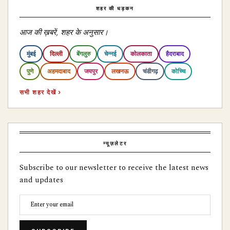
शहर की धड़कन
आज की ख़बरें, शहर के अनुसार।
मुंबई
दिल्ली
बेंगलुरु
चेन्नई
कोलकाता
हैदराबाद
पुणे
अहमदाबाद
जयपुर
लखनऊ
चंडीगढ़
कोच्चि
सभी शहर देखें ›
न्यूज़लेटर
Subscribe to our newsletter to receive the latest news
and updates