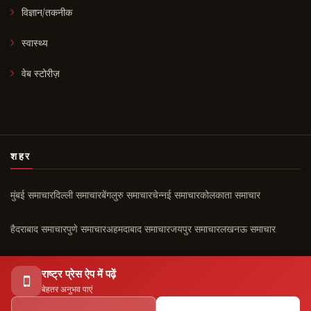
विज्ञान/तकनीक
स्वास्थ्य
वेब स्टोरीज़
शहर
मुंबई समाचार
दिल्ली समाचार
बेंगलुरु समाचार
चेन्नई समाचार
कोलकाता समाचार
हैदराबाद समाचार
पुणे समाचार
अहमदाबाद समाचार
जयपुर समाचार
लखनऊ समाचार
चंडीगढ़ समाचार
कोच्चि समाचार
सभी शहर ›
राष्ट्र प्रेस ऐप में पढ़ें
बेहतर अनुभव पाएं