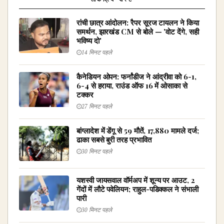
रांची छात्र आंदोलन: रैपर सूरज टायलन ने किया
समर्थन, झारखंड CM से बोले — 'वोट देंगे, सही
भविष्य दो'
14 मिनट पहले
कैनेडियन ओपन: फर्नांडीज ने आंद्रीवा को 6-1,
6-4 से हराया, राउंड ऑफ 16 में ओसाका से
टक्कर
27 मिनट पहले
बांग्लादेश में डेंगू से 59 मौतें, 17,880 मामले दर्ज;
ढाका सबसे बुरी तरह प्रभावित
30 मिनट पहले
यशस्वी जायसवाल वॉर्मअप में शून्य पर आउट, 2
गेंदों में लौटे पवेलियन; राहुल-पडिक्कल ने संभाली
पारी
30 मिनट पहले