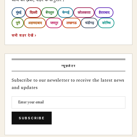
मुंबई
दिल्ली
बेंगलुरु
चेन्नई
कोलकाता
हैदराबाद
पुणे
अहमदाबाद
जयपुर
लखनऊ
चंडीगढ़
कोच्चि
सभी शहर देखें ›
न्यूज़लेटर
Subscribe to our newsletter to receive the latest news
and updates
SUBSCRIBE