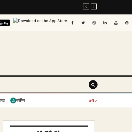
›
ीगढ़
कोच्चि
सभी