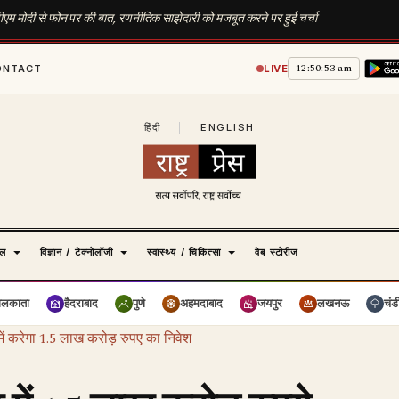
 पीएम मोदी से फोन पर की बात, रणनीतिक साझेदारी को मजबूत करने पर हुई चर्चा
12:50:54 am
ONTACT
LIVE
हिंदी
|
ENGLISH
ेल
विज्ञान / टेक्नोलॉजी
स्वास्थ्य / चिकित्सा
वेब स्टोरीज
ोलकाता
हैदराबाद
पुणे
अहमदाबाद
जयपुर
लखनऊ
चंड
ें करेगा 1.5 लाख करोड़ रुपए का निवेश