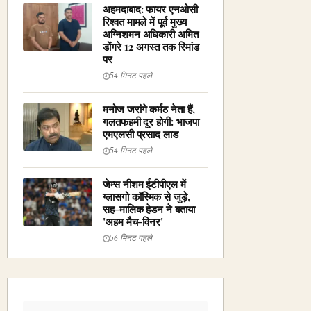
अहमदाबाद: फायर एनओसी
रिश्वत मामले में पूर्व मुख्य
अग्निशमन अधिकारी अमित
डोंगरे 12 अगस्त तक रिमांड
पर
54 मिनट पहले
मनोज जरांगे कर्मठ नेता हैं,
गलतफहमी दूर होगी: भाजपा
एमएलसी प्रसाद लाड
54 मिनट पहले
जेम्स नीशम ईटीपीएल में
ग्लासगो कॉस्मिक से जुड़े,
सह-मालिक हेडन ने बताया
'अहम मैच-विनर'
56 मिनट पहले