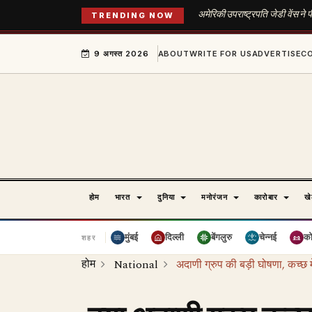
अमेरिकी उपराष्ट्रपति जेडी वेंस ने
TRENDING NOW
9 अगस्त 2026
ABOUT
WRITE FOR US
ADVERTISE
C
होम
भारत
दुनिया
मनोरंजन
कारोबार
ख
मुंबई
दिल्ली
बेंगलुरु
चेन्नई
क
शहर
होम
National
अदाणी ग्रुप की बड़ी घोषणा, कच्छ म