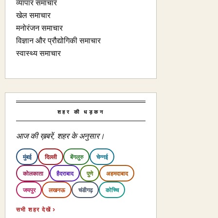
व्यापार समाचार
खेल समाचार
मनोरंजन समाचार
विज्ञान और प्रौद्योगिकी समाचार
स्वास्थ्य समाचार
शहर की धड़कन
आज की ख़बरें, शहर के अनुसार।
मुंबई
दिल्ली
बेंगलुरु
चेन्नई
कोलकाता
हैदराबाद
पुणे
अहमदाबाद
जयपुर
लखनऊ
चंडीगढ़
कोच्चि
सभी शहर देखें ›