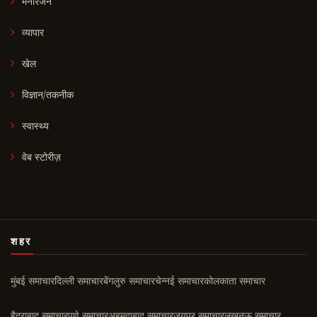
मनोरंजन
व्यापार
खेल
विज्ञान/तकनीक
स्वास्थ्य
वेब स्टोरीज़
शहर
मुंबई समाचार
दिल्ली समाचार
बेंगलुरु समाचार
चेन्नई समाचार
कोलकाता समाचार
हैदराबाद समाचार
पुणे समाचार
अहमदाबाद समाचार
जयपुर समाचार
लखनऊ समाचार