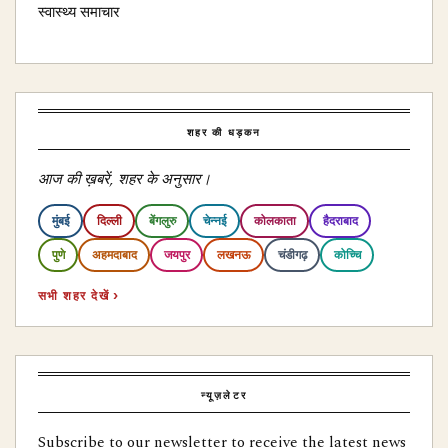
स्वास्थ्य समाचार
शहर की धड़कन
आज की ख़बरें, शहर के अनुसार।
मुंबई
दिल्ली
बेंगलुरु
चेन्नई
कोलकाता
हैदराबाद
पुणे
अहमदाबाद
जयपुर
लखनऊ
चंडीगढ़
कोच्चि
सभी शहर देखें ›
न्यूज़लेटर
Subscribe to our newsletter to receive the latest news