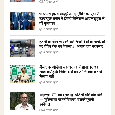
37 मिनट पहले
भारत-साइप्रस माइग्रेशन एग्रीमेंट पर प्रगति,
उच्चायुक्त मनीष ने डिप्टी मिनिस्टर आयोनाइड्स से
की मुलाकात
37 मिनट पहले
इटली का स्पेन से आने वाले तीसरे देशों के नागरिकों
पर शेंगेन रोक का फैसला 15 अगस्त तक बरकरार
38 मिनट पहले
बीजद का ओडिशा सरकार पर निशाना: ₹16.73
लाख करोड़ के निवेश दावों का जमीनी हकीकत से
मिलान नहीं
40 मिनट पहले
अमृतसर CP तबादला: पूर्व डीजीपी शशिकांत बोले
— 'पुलिस का राजनीतिकरण दशकों पुरानी
हकीकत'
40 मिनट पहले