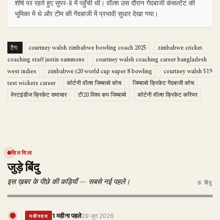
शीर्ष पर रहते हुए सुपर-8 में पहुँची थी। वॉल्श उस दौरान गेंदबाजी कंसल्टेंट की
भूमिका में थे और टीम की गेंदबाजी में प्रभावी सुधार देखा गया।
टैग:
courtney walsh zimbabwe bowling coach 2025
zimbabwe cricket
coaching staff justin sammons
courtney walsh coaching career bangladesh
west indies
zimbabwe t20 world cup super 8 bowling
courtney walsh 519
test wickets career
कोर्टनी वॉल्श जिम्बाब्वे कोच
जिम्बाब्वे क्रिकेट गेंदबाजी कोच
वेस्टइंडीज क्रिकेट समाचार
टी20 विश्व कप जिम्बाब्वे
कोर्टनी वॉल्श क्रिकेट करियर
सिलसिला
जुड़े बिंदु
इस ख़बर के पीछे की कड़ियाँ — सबसे नई पहले।
8 बिंदु
1 महीना पहले
29 जून 2026
नवीनतम