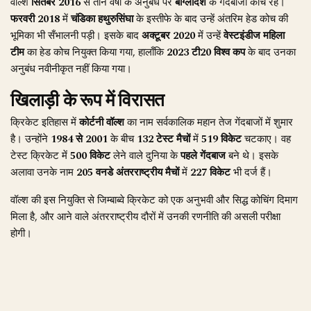
वॉल्श
सितंबर 2016
से तीन वर्षों के अनुबंध पर
बांग्लादेश
के गेंदबाजी कोच रहे।
फरवरी 2018
में
चंडिका हथुरुसिंघा
के इस्तीफे के बाद उन्हें अंतरिम हेड कोच की
भूमिका भी सँभालनी पड़ी। इसके बाद
अक्टूबर 2020
में उन्हें
वेस्टइंडीज महिला
टीम
का हेड कोच नियुक्त किया गया, हालाँकि
2023 टी20 विश्व कप
के बाद उनका
अनुबंध नवीनीकृत नहीं किया गया।
खिलाड़ी के रूप में विरासत
क्रिकेट इतिहास में
कोर्टनी वॉल्श
का नाम सर्वकालिक महान तेज गेंदबाजों में शुमार
है। उन्होंने
1984 से 2001
के बीच
132 टेस्ट मैचों
में
519 विकेट
चटकाए। वह
टेस्ट क्रिकेट में
500 विकेट
लेने वाले दुनिया के
पहले गेंदबाज
बने थे। इसके
अलावा उनके नाम
205 वनडे अंतरराष्ट्रीय मैचों
में
227 विकेट
भी दर्ज हैं।
वॉल्श की इस नियुक्ति से जिम्बाब्वे क्रिकेट को एक अनुभवी और सिद्ध कोचिंग दिमाग
मिला है, और आने वाले अंतरराष्ट्रीय दौरों में उनकी रणनीति की असली परीक्षा
होगी।