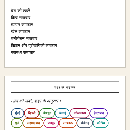
देश की खबरें
विश्व समाचार
व्यापार समाचार
खेल समाचार
मनोरंजन समाचार
विज्ञान और प्रौद्योगिकी समाचार
स्वास्थ्य समाचार
शहर की धड़कन
आज की ख़बरें, शहर के अनुसार।
मुंबई
दिल्ली
बेंगलुरु
चेन्नई
कोलकाता
हैदराबाद
पुणे
अहमदाबाद
जयपुर
लखनऊ
चंडीगढ़
कोच्चि