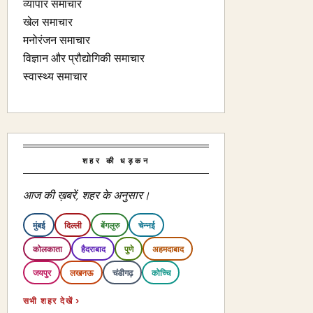
व्यापार समाचार
खेल समाचार
मनोरंजन समाचार
विज्ञान और प्रौद्योगिकी समाचार
स्वास्थ्य समाचार
शहर की धड़कन
आज की ख़बरें, शहर के अनुसार।
मुंबई
दिल्ली
बेंगलुरु
चेन्नई
कोलकाता
हैदराबाद
पुणे
अहमदाबाद
जयपुर
लखनऊ
चंडीगढ़
कोच्चि
सभी शहर देखें ›