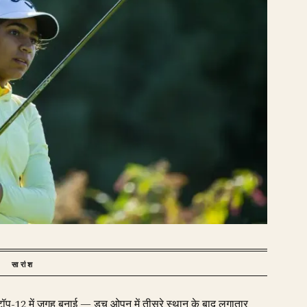
सारांश
 टॉप-12 में जगह बनाई — डच ओपन में तीसरे स्थान के बाद लगातार