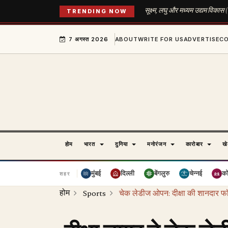
सूक्ष्म, लघु और मध्यम उद्यम विका
TRENDING NOW
7 अगस्त 2026
ABOUT
WRITE FOR US
ADVERTISE
C
होम
भारत
दुनिया
मनोरंजन
कारोबार
ख
मुंबई
दिल्ली
बेंगलुरु
चेन्नई
क
शहर
होम
Sports
चेक लेडीज ओपन: दीक्षा की शानदार फॉर