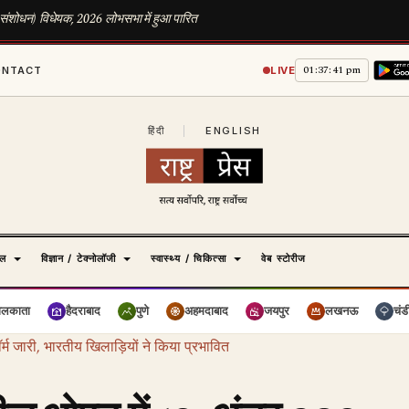
स (संशोधन) विधेयक, 2026 लोभसभा में हुआ पारित
01:37:42 pm
ONTACT
LIVE
हिंदी
|
ENGLISH
ेल
विज्ञान / टेक्नोलॉजी
स्वास्थ्य / चिकित्सा
वेब स्टोरीज
ोलकाता
हैदराबाद
पुणे
अहमदाबाद
जयपुर
लखनऊ
चंड
्म जारी, भारतीय खिलाड़ियों ने किया प्रभावित