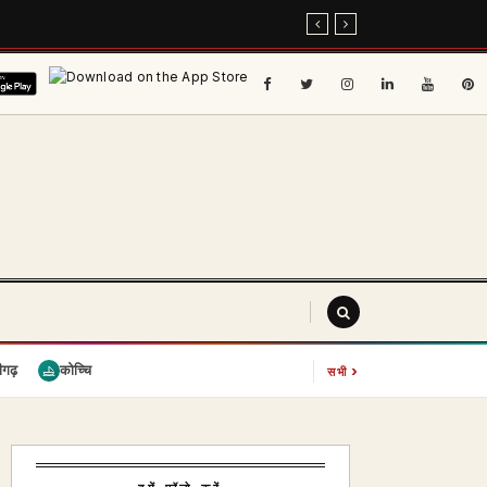
›
ीगढ़
कोच्चि
सभी