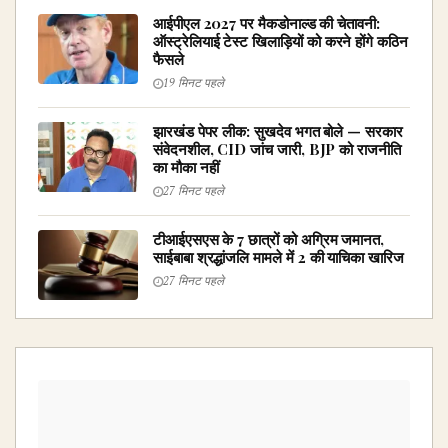
आईपीएल 2027 पर मैकडोनाल्ड की चेतावनी:
ऑस्ट्रेलियाई टेस्ट खिलाड़ियों को करने होंगे कठिन
फैसले
19 मिनट पहले
झारखंड पेपर लीक: सुखदेव भगत बोले — सरकार
संवेदनशील, CID जांच जारी, BJP को राजनीति
का मौका नहीं
27 मिनट पहले
टीआईएसएस के 7 छात्रों को अग्रिम जमानत,
साईबाबा श्रद्धांजलि मामले में 2 की याचिका खारिज
27 मिनट पहले