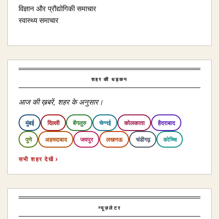
विज्ञान और प्रौद्योगिकी समाचार
स्वास्थ्य समाचार
शहर की धड़कन
आज की ख़बरें, शहर के अनुसार।
मुंबई
दिल्ली
बेंगलुरु
चेन्नई
कोलकाता
हैदराबाद
पुणे
अहमदाबाद
जयपुर
लखनऊ
चंडीगढ़
कोच्चि
सभी शहर देखें ›
न्यूज़लेटर