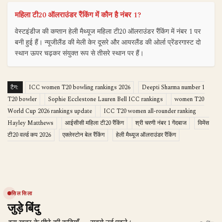
महिला टी20 ऑलराउंडर रैंकिंग में कौन है नंबर 1?
वेस्टइंडीज की कप्तान हेली मैथ्यूज महिला टी20 ऑलराउंडर रैंकिंग में नंबर 1 पर
बनी हुई हैं। न्यूजीलैंड की मेली केर दूसरे और आयरलैंड की ओर्ला प्रेंडरगास्ट दो
स्थान ऊपर चढ़कर संयुक्त रूप से तीसरे स्थान पर हैं।
टैग:
ICC women T20 bowling rankings 2026
Deepti Sharma number 1
T20 bowler
Sophie Ecclestone Lauren Bell ICC rankings
women T20
World Cup 2026 rankings update
ICC T20 women all-rounder ranking
Hayley Matthews
आईसीसी महिला टी20 रैंकिंग
श्री चरणी नंबर 1 गेंदबाज
विमेंस
टी20 वर्ल्ड कप 2026
एक्लेस्टोन बेल रैंकिंग
हेली मैथ्यूज ऑलराउंडर रैंकिंग
सिलसिला
जुड़े बिंदु