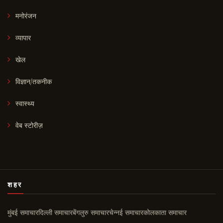
मनोरंजन
व्यापार
खेल
विज्ञान/तकनीक
स्वास्थ्य
वेब स्टोरीज़
शहर
मुंबई समाचार
दिल्ली समाचार
बेंगलुरु समाचार
चेन्नई समाचार
कोलकाता समाचार