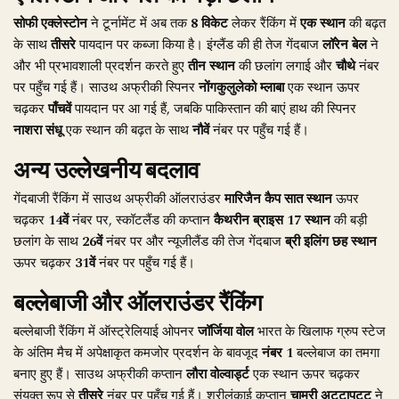
सोफी एक्लेस्टोन
ने टूर्नामेंट में अब तक
8 विकेट
लेकर रैंकिंग में
एक स्थान
की बढ़त
के साथ
तीसरे
पायदान पर कब्जा किया है। इंग्लैंड की ही तेज गेंदबाज
लॉरेन बेल
ने
और भी प्रभावशाली प्रदर्शन करते हुए
तीन स्थान
की छलांग लगाई और
चौथे
नंबर
पर पहुँच गई हैं। साउथ अफ्रीकी स्पिनर
नोंगकुलुलेको म्लाबा
एक स्थान ऊपर
चढ़कर
पाँचवें
पायदान पर आ गई हैं, जबकि पाकिस्तान की बाएं हाथ की स्पिनर
नाशरा संधू
एक स्थान की बढ़त के साथ
नौवें
नंबर पर पहुँच गई हैं।
अन्य उल्लेखनीय बदलाव
गेंदबाजी रैंकिंग में साउथ अफ्रीकी ऑलराउंडर
मारिजैन कैप
सात स्थान
ऊपर
चढ़कर
14वें
नंबर पर, स्कॉटलैंड की कप्तान
कैथरीन ब्राइस
17 स्थान
की बड़ी
छलांग के साथ
26वें
नंबर पर और न्यूजीलैंड की तेज गेंदबाज
ब्री इलिंग
छह स्थान
ऊपर चढ़कर
31वें
नंबर पर पहुँच गई हैं।
बल्लेबाजी और ऑलराउंडर रैंकिंग
बल्लेबाजी रैंकिंग में ऑस्ट्रेलियाई ओपनर
जॉर्जिया वोल
भारत के खिलाफ ग्रुप स्टेज
के अंतिम मैच में अपेक्षाकृत कमजोर प्रदर्शन के बावजूद
नंबर 1
बल्लेबाज का तमगा
बनाए हुए हैं। साउथ अफ्रीकी कप्तान
लौरा वोल्वार्ड्ट
एक स्थान ऊपर चढ़कर
संयुक्त रूप से
तीसरे
नंबर पर पहुँच गई हैं। श्रीलंकाई कप्तान
चामरी अट्टापट्टू
ने