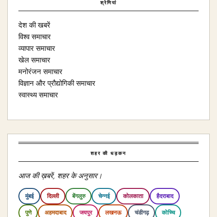
श्रेणियां
देश की खबरें
विश्व समाचार
व्यापार समाचार
खेल समाचार
मनोरंजन समाचार
विज्ञान और प्रौद्योगिकी समाचार
स्वास्थ्य समाचार
शहर की धड़कन
आज की ख़बरें, शहर के अनुसार।
मुंबई
दिल्ली
बेंगलुरु
चेन्नई
कोलकाता
हैदराबाद
पुणे
अहमदाबाद
जयपुर
लखनऊ
चंडीगढ़
कोच्चि