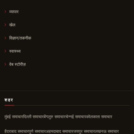
व्यापार
खेल
विज्ञान/तकनीक
स्वास्थ्य
वेब स्टोरीज़
शहर
मुंबई समाचार
दिल्ली समाचार
बेंगलुरु समाचार
चेन्नई समाचार
कोलकाता समाचार
हैदराबाद समाचार
पुणे समाचार
अहमदाबाद समाचार
जयपुर समाचार
लखनऊ समाचार