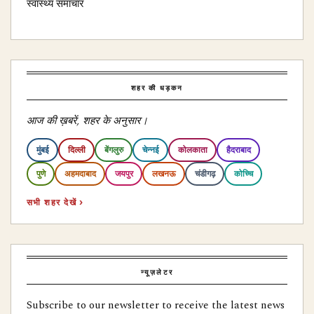
स्वास्थ्य समाचार
शहर की धड़कन
आज की ख़बरें, शहर के अनुसार।
मुंबई
दिल्ली
बेंगलुरु
चेन्नई
कोलकाता
हैदराबाद
पुणे
अहमदाबाद
जयपुर
लखनऊ
चंडीगढ़
कोच्चि
सभी शहर देखें ›
न्यूज़लेटर
Subscribe to our newsletter to receive the latest news