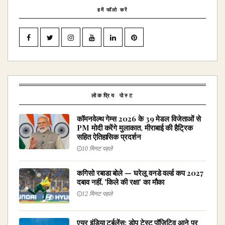
हमें फॉलो करें
लोकप्रिय पोस्ट
कॉमनवेल्थ गेम्स 2026 के 39 मेडल विजेताओं से
PM मोदी करेंगे मुलाकात, मीराबाई की हैट्रिक
सहित ऐतिहासिक प्रदर्शन
10 मिनट पहले
कगिसो रबाडा बोले — घरेलू वनडे वर्ल्ड कप 2027
दबाव नहीं, 'किले की रक्षा' का मौका
12 मिनट पहले
एयर इंडिया टर्बुलेंस: डोप टेस्ट पॉजिटिव आने पर