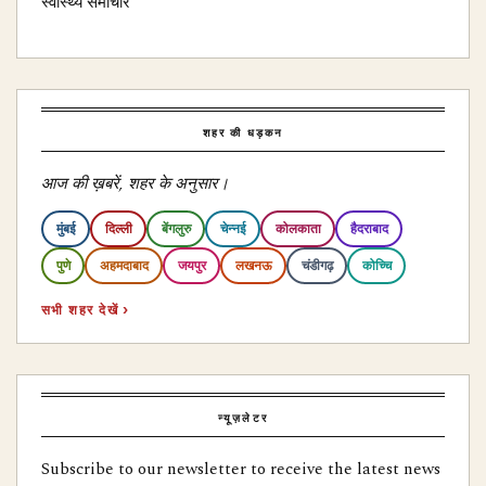
स्वास्थ्य समाचार
शहर की धड़कन
आज की ख़बरें, शहर के अनुसार।
मुंबई
दिल्ली
बेंगलुरु
चेन्नई
कोलकाता
हैदराबाद
पुणे
अहमदाबाद
जयपुर
लखनऊ
चंडीगढ़
कोच्चि
सभी शहर देखें ›
न्यूज़लेटर
Subscribe to our newsletter to receive the latest news