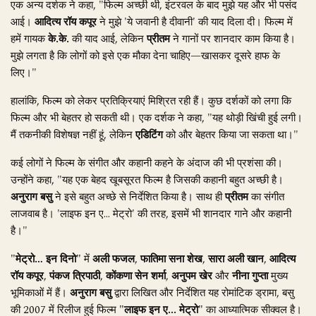
एक अन्य दर्शक ने कहा, "फिल्म अच्छी थी, इंटरवल के बाद मुझे यह और भी पसंद
आई।
आदित्य रॉय कपूर
ने मुझे 'ये जवानी है दीवानी' की याद दिला दी। फिल्म में
हमें गायक
के.के.
की याद आई, लेकिन
प्रीतम
ने गानों पर शानदार काम किया है।
मुझे लगता है कि लोगों को इसे एक मौका देना चाहिए—खासकर दूसरे हाफ के
लिए।"
हालांकि, फिल्म को लेकर प्रतिक्रियाएं मिश्रित रही हैं। कुछ दर्शकों को लगा कि
फिल्म और भी बेहतर हो सकती थी। एक दर्शक ने कहा, "यह थोड़ी खिंची हुई लगी।
मैं तकनीकी विशेषज्ञ नहीं हूं, लेकिन
एडिटिंग
को और बेहतर किया जा सकता था।"
कई लोगों ने फिल्म के संगीत और कहानी कहने के अंदाज की भी प्रशंसा की।
उन्होंने कहा, "यह एक बेहद खूबसूरत फिल्म है जिसकी कहानी बहुत अच्छी है।
अनुराग बसु
ने इसे बहुत अच्छे से निर्देशित किया है। साथ ही
प्रीतम
का संगीत
लाजवाब है। 'लाइफ इन ए... मेट्रो' की तरह, इसमें भी शानदार गाने और कहानी
है।"
"मेट्रो… इन दिनो"
में
अली फजल
,
फातिमा सना शेख
,
सारा अली खान
,
आदित्य
रॉय कपूर
,
पंकज त्रिपाठी
,
कोंकणा सेन शर्मा
,
अनुपम खेर
और
नीना गुप्ता
मुख्य
भूमिकाओं में हैं।
अनुराग बसु
द्वारा लिखित और निर्देशित यह रोमांटिक ड्रामा, बसु
की 2007 में रिलीज हुई फिल्म
"लाइफ इन ए... मेट्रो"
का आध्यात्मिक सीक्वल है।