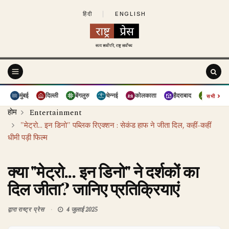
हिंदी
|
ENGLISH
›
मुंबई
दिल्ली
बेंगलुरु
चेन्नई
कोलकाता
हैदराबाद
पुणे
सभी
होम
Entertainment
"मेट्रो... इन डिनो" पब्लिक रिएक्शन : सेकंड हाफ ने जीता दिल, कहीं-कहीं
धीमी पड़ी फिल्म
क्या "मेट्रो... इन डिनो" ने दर्शकों का
दिल जीता? जानिए प्रतिक्रियाएं
द्वारा
राष्ट्र प्रेस
4 जुलाई 2025