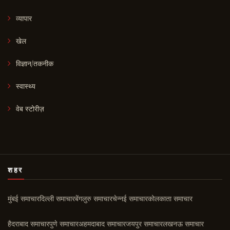
व्यापार
खेल
विज्ञान/तकनीक
स्वास्थ्य
वेब स्टोरीज़
शहर
मुंबई समाचार
दिल्ली समाचार
बेंगलुरु समाचार
चेन्नई समाचार
कोलकाता समाचार
हैदराबाद समाचार
पुणे समाचार
अहमदाबाद समाचार
जयपुर समाचार
लखनऊ समाचार