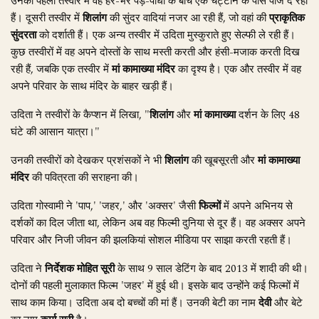
उनकी पहली तस्वीर में वह हरे-भरे पेड़-पौधों के बीच एक चट्टान के पास पोज दे रही
हैं। दूसरी तस्वीर में
शिलांग
की सुंदर वादियां नजर आ रही हैं, जो वहां की
प्राकृतिक
सुंदरता
को दर्शाती हैं। एक अन्य तस्वीर में उदिता मुस्कुराते हुए सेल्फी ले रही हैं।
कुछ तस्वीरों में वह अपने दोस्तों के साथ मस्ती करती और हंसी-मजाक करती दिख
रही हैं, जबकि एक तस्वीर में
मां कामाख्या मंदिर
का दृश्य है। एक और तस्वीर में वह
अपने परिवार के साथ मंदिर के बाहर खड़ी हैं।
उदिता ने तस्वीरों के कैप्शन में लिखा, "
शिलांग
और
मां कामाख्या
दर्शन के लिए 48
घंटे की आसान यात्रा।"
उनकी तस्वीरों को देखकर प्रशंसकों ने भी
शिलांग
की खूबसूरती और
मां कामाख्या
मंदिर
की पवित्रता की सराहना की।
उदिता गोस्वामी ने 'पाप,' 'जहर,' और 'अक्सर' जैसी
फिल्मों
में अपने अभिनय से
दर्शकों का दिल जीता था, लेकिन अब वह फिल्मी दुनिया से दूर हैं। वह अक्सर अपने
परिवार और निजी जीवन की झलकियां सोशल मीडिया पर साझा करती रहती हैं।
उदिता ने
निर्देशक मोहित सूरी
के साथ 9 साल डेटिंग के बाद 2013 में शादी की थी।
दोनों की पहली मुलाकात फिल्म 'जहर' में हुई थी। इसके बाद उन्होंने कई फिल्मों में
साथ काम किया। उदिता अब दो बच्चों की मां हैं। उनकी बेटी का नाम
देवी
और बेटे