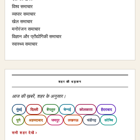
विश्व समाचार
व्यापार समाचार
खेल समाचार
मनोरंजन समाचार
विज्ञान और प्रौद्योगिकी समाचार
स्वास्थ्य समाचार
शहर की धड़कन
आज की ख़बरें, शहर के अनुसार।
मुंबई
दिल्ली
बेंगलुरु
चेन्नई
कोलकाता
हैदराबाद
पुणे
अहमदाबाद
जयपुर
लखनऊ
चंडीगढ़
कोच्चि
सभी शहर देखें ›