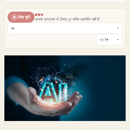
ऑडियो
लेख सुनें
आपके ब्राउज़र में टेक्स्ट-टू-स्पीच समर्थित नहीं है