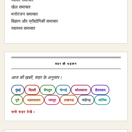
व्यापार समाचार
खेल समाचार
मनोरंजन समाचार
विज्ञान और प्रौद्योगिकी समाचार
स्वास्थ्य समाचार
शहर की धड़कन
आज की ख़बरें, शहर के अनुसार।
मुंबई
दिल्ली
बेंगलुरु
चेन्नई
कोलकाता
हैदराबाद
पुणे
अहमदाबाद
जयपुर
लखनऊ
चंडीगढ़
कोच्चि
सभी शहर देखें ›