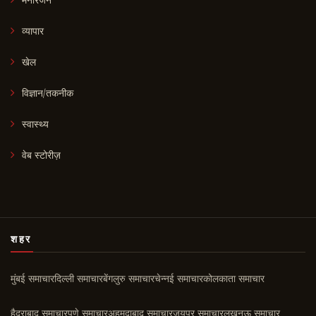
मनोरंजन
व्यापार
खेल
विज्ञान/तकनीक
स्वास्थ्य
वेब स्टोरीज़
शहर
मुंबई समाचार
दिल्ली समाचार
बेंगलुरु समाचार
चेन्नई समाचार
कोलकाता समाचार
हैदराबाद समाचार
पुणे समाचार
अहमदाबाद समाचार
जयपुर समाचार
लखनऊ समाचार