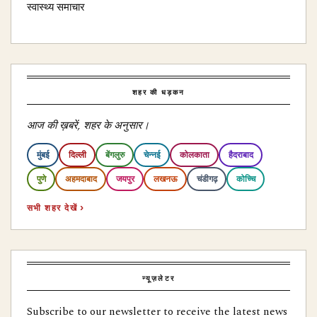
स्वास्थ्य समाचार
शहर की धड़कन
आज की ख़बरें, शहर के अनुसार।
मुंबई
दिल्ली
बेंगलुरु
चेन्नई
कोलकाता
हैदराबाद
पुणे
अहमदाबाद
जयपुर
लखनऊ
चंडीगढ़
कोच्चि
सभी शहर देखें ›
न्यूज़लेटर
Subscribe to our newsletter to receive the latest news