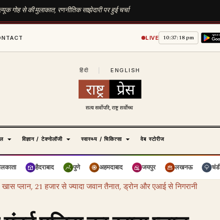
यूक गोह से की मुलाकात, रणनीतिक साझेदारी पर हुई चर्चा
10:37:19 pm
ONTACT
LIVE
हिंदी
|
ENGLISH
ेल
विज्ञान / टेक्नोलॉजी
स्वास्थ्य / चिकित्सा
वेब स्टोरीज
ोलकाता
हैदराबाद
पुणे
अहमदाबाद
जयपुर
लखनऊ
चंड
ा खास प्लान, 21 हजार से ज्यादा जवान तैनात, ड्रोन और एआई से निगरानी