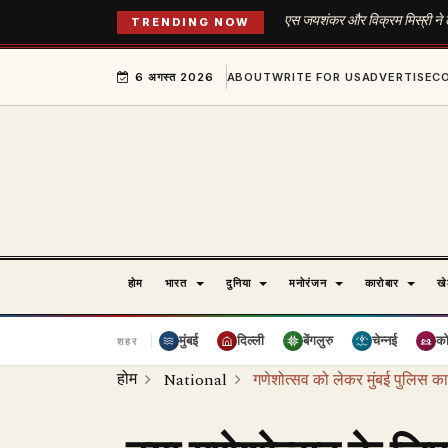
एस जयशंकर और विक्रम मिस्री ने ल्
TRENDING NOW
6 अगस्त 2026
ABOUT
WRITE FOR US
ADVERTISE
C
होम
भारत
दुनिया
मनोरंजन
कारोबार
ख
मुंबई
दिल्ली
बेंगलुरु
चेन्नई
क
शहर
होम
National
गणेशोत्सव को लेकर मुंबई पुलिस क