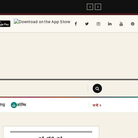
›
ीगढ़
कोच्चि
सभी