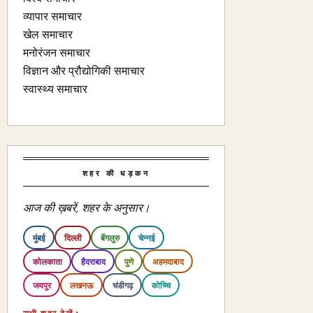
व्यापार समाचार
खेल समाचार
मनोरंजन समाचार
विज्ञान और प्रौद्योगिकी समाचार
स्वास्थ्य समाचार
शहर की धड़कन
आज की ख़बरें, शहर के अनुसार।
मुंबई
दिल्ली
बेंगलुरु
चेन्नई
कोलकाता
हैदराबाद
पुणे
अहमदाबाद
जयपुर
लखनऊ
चंडीगढ़
कोच्चि