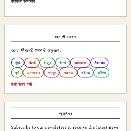
स्वास्थ्य समाचार
शहर की धड़कन
आज की ख़बरें, शहर के अनुसार।
मुंबई
दिल्ली
बेंगलुरु
चेन्नई
कोलकाता
हैदराबाद
पुणे
अहमदाबाद
जयपुर
लखनऊ
चंडीगढ़
कोच्चि
सभी शहर देखें ›
न्यूज़लेटर
Subscribe to our newsletter to receive the latest news