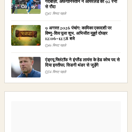
गेंदबाज़ी, अफगानिस्तान ने आयरलैंड को 92 रनों
से रौंदा
41 मिनट पहले
9 अगस्त 2026 पंचांग: कामिका एकादशी पर
विष्णु-शिव पूजा शुभ, अभिजीत मुहूर्त दोपहर
12:06–12:58 बजे
46 मिनट पहले
एंड्रयू फ्लिंटॉफ ने इंग्लैंड लायंस के हेड कोच पद से
दिया इस्तीफा, सिडनी थंडर से जुड़ेंगे
54 मिनट पहले