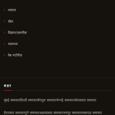
व्यापार
खेल
विज्ञान/तकनीक
स्वास्थ्य
वेब स्टोरीज़
शहर
मुंबई समाचार
दिल्ली समाचार
बेंगलुरु समाचार
चेन्नई समाचार
कोलकाता समाचार
हैदराबाद समाचार
पुणे समाचार
अहमदाबाद समाचार
जयपुर समाचार
लखनऊ समाचार