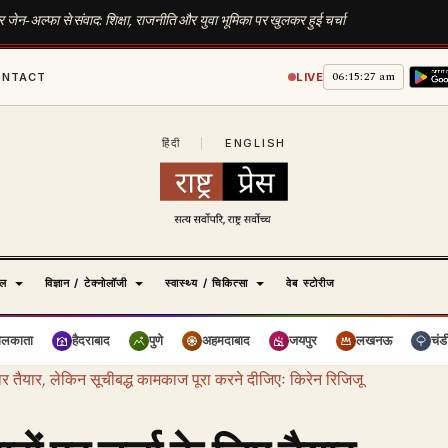
 जेन-अल्फा से संवाद: शिक्षा, राजनीति और युवा भूमिका पर खुलकर हुई चर्चा
06:15:28 am
ONTACT
LIVE
हिंदी
|
ENGLISH
ेल
विज्ञान / टेक्नोलॉजी
स्वास्थ्य / चिकित्सा
वेब स्टोरीज
ोलकाता
हैदराबाद
पुणे
अहमदाबाद
जयपुर
लखनऊ
चंड
कार तैयार, लेकिन सूचीबद्ध कामकाज पूरा करने दीजिएः किरेन रिजिजू