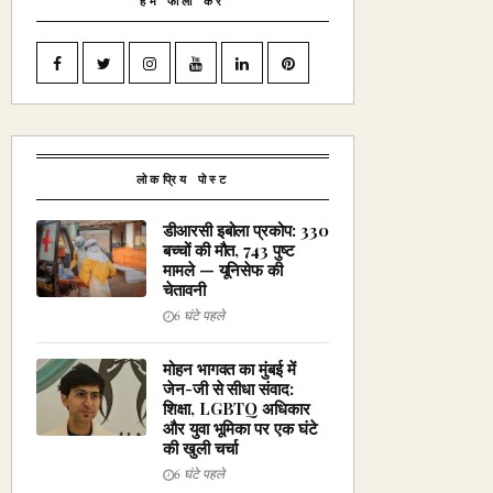
हमें फॉलो करें
लोकप्रिय पोस्ट
डीआरसी इबोला प्रकोप: 330
बच्चों की मौत, 743 पुष्ट
मामले — यूनिसेफ की
चेतावनी
6 घंटे पहले
मोहन भागवत का मुंबई में
जेन-जी से सीधा संवाद:
शिक्षा, LGBTQ अधिकार
और युवा भूमिका पर एक घंटे
की खुली चर्चा
6 घंटे पहले