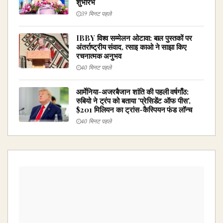
शुभारंभ
39 मिनट पहले
IBBY विश्व सम्मेलन ओटावा: बाल पुस्तकों पर
अंतर्राष्ट्रीय संवाद, त्साइ काओ ने साझा किए
रचनात्मक अनुभव
40 मिनट पहले
आर्मेनिया-अजरबैजान शांति की पहली वर्षगाँठ:
रुबियो ने ट्रंप को बताया 'प्रेसिडेंट ऑफ पीस',
$201 मिलियन का ट्रांस-कैस्पियन फंड लॉन्च
40 मिनट पहले