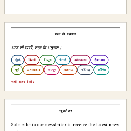
शहर की धड़कन
आज की ख़बरें, शहर के अनुसार।
मुंबई
दिल्ली
बेंगलुरु
चेन्नई
कोलकाता
हैदराबाद
पुणे
अहमदाबाद
जयपुर
लखनऊ
चंडीगढ़
कोच्चि
सभी शहर देखें ›
न्यूज़लेटर
Subscribe to our newsletter to receive the latest news