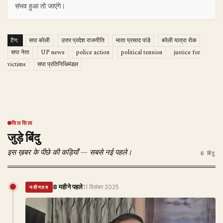
संभव हुआ तो जाएंगे।
टैग:
सपा बरेली
उत्तर प्रदेश राजनीति
माता प्रसाद पांडे
बरेली यात्रा रोक
सपा नेता
UP news
police action
political tension
justice for
victims
सपा प्रतिनिधिमंडल
सिलसिला
जुड़े बिंदु
इस ख़बर के पीछे की कड़ियाँ — सबसे नई पहले।
8 बिंदु
8 महीने पहले
11 दिसंबर 2025
नवीनतम