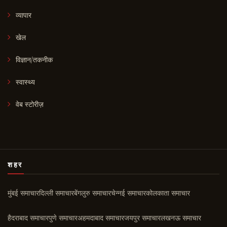
व्यापार
खेल
विज्ञान/तकनीक
स्वास्थ्य
वेब स्टोरीज़
शहर
मुंबई समाचार
दिल्ली समाचार
बेंगलुरु समाचार
चेन्नई समाचार
कोलकाता समाचार
हैदराबाद समाचार
पुणे समाचार
अहमदाबाद समाचार
जयपुर समाचार
लखनऊ समाचार