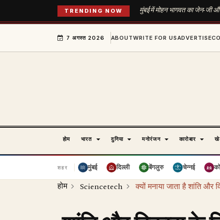
मुंबई में मोहन भागवत का जेन-जी और
TRENDING NOW
7 अगस्त 2026
ABOUT
WRITE FOR US
ADVERTISE
C
होम
भारत
दुनिया
मनोरंजन
कारोबार
ख
मुंबई
दिल्ली
बेंगलुरु
चेन्नई
क
शहर
होम
Sciencetech
क्यों मनाया जाता है शांति और व