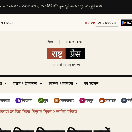
 जेन-अल्फा से संवाद: शिक्षा, राजनीति और युवा भूमिका पर खुलकर हुई चर्चा
06:03:05 am
ONTACT
LIVE
हिंदी
|
ENGLISH
ेल
विज्ञान / टेक्नोलॉजी
स्वास्थ्य / चिकित्सा
वेब स्टोरीज
ोलकाता
हैदराबाद
पुणे
अहमदाबाद
जयपुर
लखनऊ
चंड
िकास के लिए विश्व विज्ञान दिवस? जानिए उद्देश्य