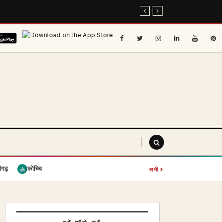
›
ीगढ़
कोच्चि
सभी