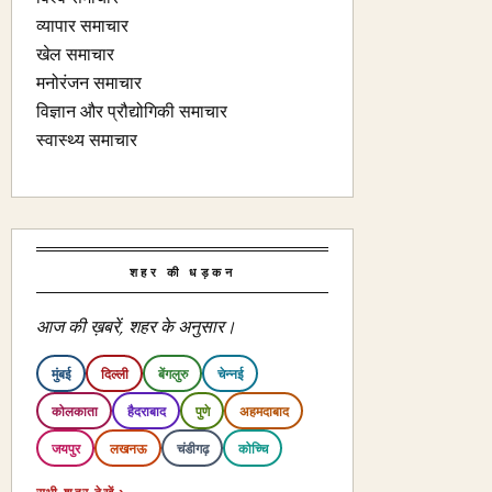
व्यापार समाचार
खेल समाचार
मनोरंजन समाचार
विज्ञान और प्रौद्योगिकी समाचार
स्वास्थ्य समाचार
शहर की धड़कन
आज की ख़बरें, शहर के अनुसार।
मुंबई
दिल्ली
बेंगलुरु
चेन्नई
कोलकाता
हैदराबाद
पुणे
अहमदाबाद
जयपुर
लखनऊ
चंडीगढ़
कोच्चि