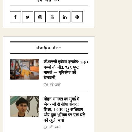
हमें फॉलो करें
लोकप्रिय पोस्ट
डीआरसी इबोला प्रकोप: 330
बच्चों की मौत, 743 पुष्ट
मामले — यूनिसेफ की
चेतावनी
6 घंटे पहले
मोहन भागवत का मुंबई में
जेन-जी से सीधा संवाद:
शिक्षा, LGBTQ अधिकार
और युवा भूमिका पर एक घंटे
की खुली चर्चा
6 घंटे पहले