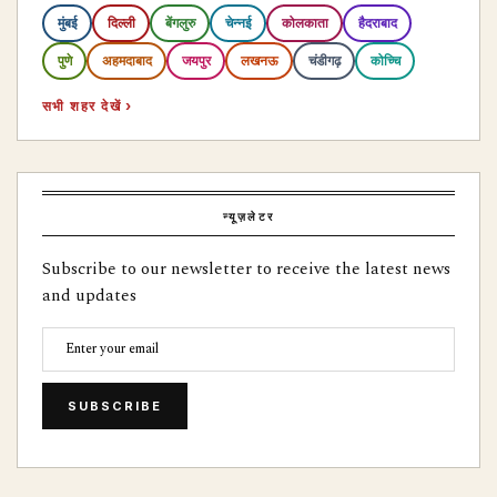
मुंबई
दिल्ली
बेंगलुरु
चेन्नई
कोलकाता
हैदराबाद
पुणे
अहमदाबाद
जयपुर
लखनऊ
चंडीगढ़
कोच्चि
सभी शहर देखें ›
न्यूज़लेटर
Subscribe to our newsletter to receive the latest news
and updates
SUBSCRIBE