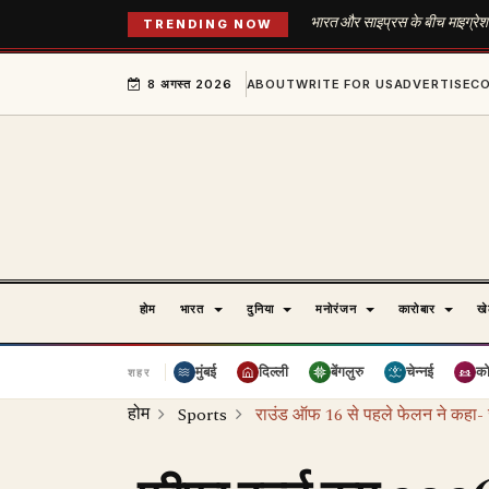
भारत और साइप्रस के बीच माइग्रेशन ए
TRENDING NOW
8 अगस्त 2026
ABOUT
WRITE FOR US
ADVERTISE
C
होम
भारत
दुनिया
मनोरंजन
कारोबार
ख
मुंबई
दिल्ली
बेंगलुरु
चेन्नई
क
शहर
होम
Sports
राउंड ऑफ 16 से पहले फेलन ने कहा- 