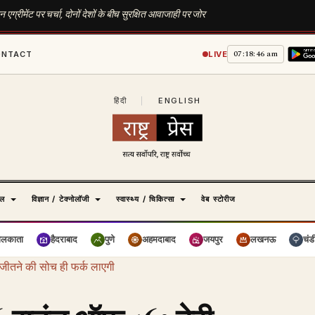
ग्रीमेंट पर चर्चा, दोनों देशों के बीच सुरक्षित आवाजाही पर जोर
07:18:47 am
ONTACT
LIVE
हिंदी
|
ENGLISH
ेल
विज्ञान / टेक्नोलॉजी
स्वास्थ्य / चिकित्सा
वेब स्टोरीज
ोलकाता
हैदराबाद
पुणे
अहमदाबाद
जयपुर
लखनऊ
चंड
जीतने की सोच ही फर्क लाएगी