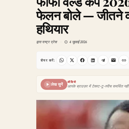
फीफा वर्ल्ड कप 2026
फेलन बोले — जीतने
हथियार
द्वारा
राष्ट्र प्रेस
4 जुलाई 2026
शेयर करें:
ऑडियो
लेख सुनें
आपके ब्राउज़र में टेक्स्ट-टू-स्पीच समर्थित नहीं 