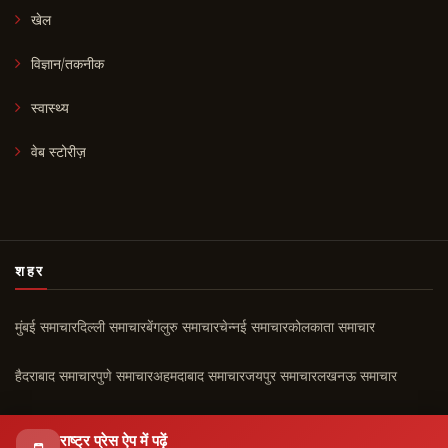
खेल
विज्ञान/तकनीक
स्वास्थ्य
वेब स्टोरीज़
शहर
मुंबई समाचार
दिल्ली समाचार
बेंगलुरु समाचार
चेन्नई समाचार
कोलकाता समाचार
हैदराबाद समाचार
पुणे समाचार
अहमदाबाद समाचार
जयपुर समाचार
लखनऊ समाचार
चंडीगढ़ समाचार
कोच्चि समाचार
सभी शहर ›
राष्ट्र प्रेस ऐप में पढ़ें