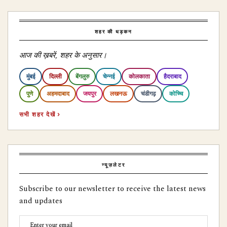
शहर की धड़कन
आज की ख़बरें, शहर के अनुसार।
मुंबई
दिल्ली
बेंगलुरु
चेन्नई
कोलकाता
हैदराबाद
पुणे
अहमदाबाद
जयपुर
लखनऊ
चंडीगढ़
कोच्चि
सभी शहर देखें ›
न्यूज़लेटर
Subscribe to our newsletter to receive the latest news
and updates