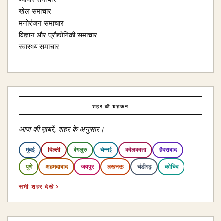
खेल समाचार
मनोरंजन समाचार
विज्ञान और प्रौद्योगिकी समाचार
स्वास्थ्य समाचार
शहर की धड़कन
आज की ख़बरें, शहर के अनुसार।
मुंबई
दिल्ली
बेंगलुरु
चेन्नई
कोलकाता
हैदराबाद
पुणे
अहमदाबाद
जयपुर
लखनऊ
चंडीगढ़
कोच्चि
सभी शहर देखें ›