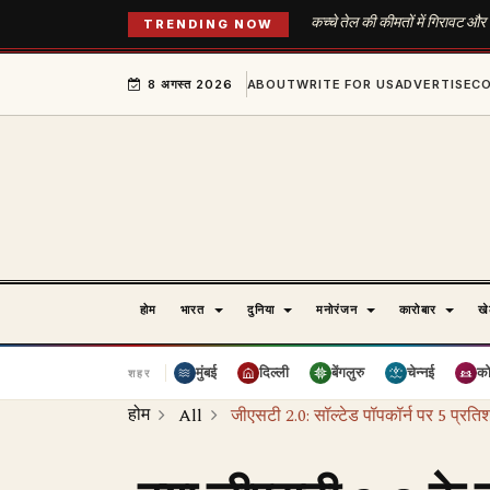
कच्चे तेल की कीमतों में गिरावट और
TRENDING NOW
8 अगस्त 2026
ABOUT
WRITE FOR US
ADVERTISE
C
होम
भारत
दुनिया
मनोरंजन
कारोबार
ख
मुंबई
दिल्ली
बेंगलुरु
चेन्नई
क
शहर
होम
All
जीएसटी 2.0: सॉल्टेड पॉपकॉर्न पर 5 प्रत