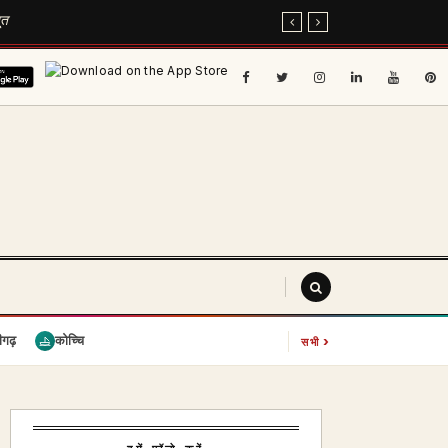
ूत
›
ीगढ़
कोच्चि
सभी