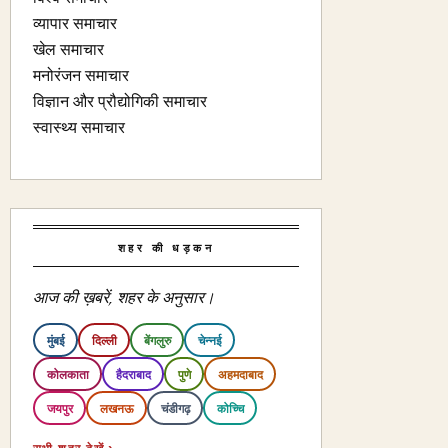
व्यापार समाचार
खेल समाचार
मनोरंजन समाचार
विज्ञान और प्रौद्योगिकी समाचार
स्वास्थ्य समाचार
शहर की धड़कन
आज की ख़बरें, शहर के अनुसार।
मुंबई
दिल्ली
बेंगलुरु
चेन्नई
कोलकाता
हैदराबाद
पुणे
अहमदाबाद
जयपुर
लखनऊ
चंडीगढ़
कोच्चि