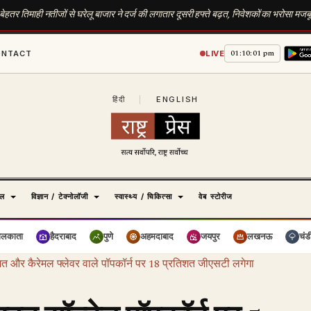
 बेहतर तिमाही नतीजों से घरेलू बाजार ने दर्ज की लगातार दूसरी हफ्ते बढ़त, निवेशकों का भरोसा मजब
01:10:02 pm
ONTACT
LIVE
हिंदी
|
ENGLISH
ेल
विज्ञान / टेक्नोलॉजी
स्वास्थ्य / चिकित्सा
वेब स्टोरीज
ोलकाता
हैदराबाद
पुणे
अहमदाबाद
जयपुर
लखनऊ
चंड
िशत और कैरेमल फ्लेवर वाले पॉपकॉर्न पर 18 प्रतिशत जीएसटी लगेगा