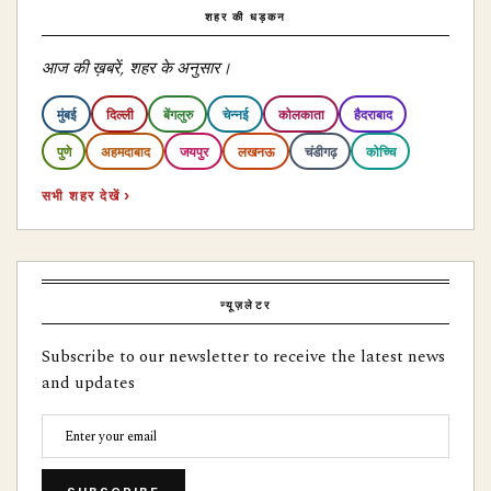
शहर की धड़कन
आज की ख़बरें, शहर के अनुसार।
मुंबई
दिल्ली
बेंगलुरु
चेन्नई
कोलकाता
हैदराबाद
पुणे
अहमदाबाद
जयपुर
लखनऊ
चंडीगढ़
कोच्चि
सभी शहर देखें ›
न्यूज़लेटर
Subscribe to our newsletter to receive the latest news
and updates