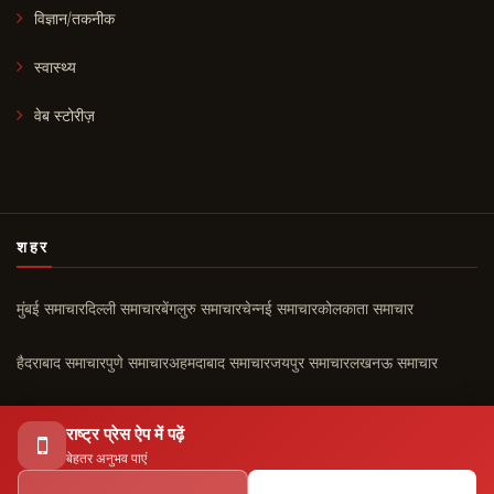
विज्ञान/तकनीक
स्वास्थ्य
वेब स्टोरीज़
शहर
मुंबई समाचार
दिल्ली समाचार
बेंगलुरु समाचार
चेन्नई समाचार
कोलकाता समाचार
हैदराबाद समाचार
पुणे समाचार
अहमदाबाद समाचार
जयपुर समाचार
लखनऊ समाचार
चंडीगढ़ समाचार
कोच्चि समाचार
सभी शहर ›
राष्ट्र प्रेस ऐप में पढ़ें
बेहतर अनुभव पाएं