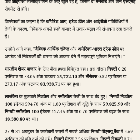
पांच
आईपीओ
सब्सक्रिप्शन के लिए खुल रहे हैं, जिसमें दो
मेनबोर्ड
और तीन
एसएमई
सेगमेंट से होंगे।
विश्लेषकों का कहना है कि
कॉर्पोरेट आय
,
ट्रेड डील
और
आईपीओ
गतिविधियों में
तेजी के कारण, निवेशक अगले हफ्ते बाजार में उतार-चढ़ाव की संभावना रख सकते
हैं।
उन्होंने आगे कहा, "
वैश्विक आर्थिक संकेत
और
अमेरिका-भारत ट्रेड डील
पर
अपडेट भी निवेशकों की धारणा को आकार देने में महत्वपूर्ण भूमिका निभाएंगे।"
भारतीय शेयर बाजार
के लिए बीता हफ्ता मिश्रित रहा। इस दौरान
निफ्टी
0.28
प्रतिशत या 73.05 अंक घटकर
25,722.10
और
सेंसेक्स
0.32 प्रतिशत या
273.17 अंक घटकर
83,938.71
पर बंद हुआ।
लार्जकैप
के मुकाबले
मिडकैप
और
स्मॉलकैप
तेजी के साथ बंद हुए।
निफ्टी मिडकैप
100
इंडेक्स 594.70 अंक या 1.00 प्रतिशत की वृद्धि के साथ
59,825.90
और
निफ्टी स्मॉलकैप 100
इंडेक्स 127.45 अंक या 0.70 प्रतिशत की बढ़त के साथ
18,380.80
पर था।
27 से 31 अक्टूबर के कारोबारी सत्रों में सबसे अधिक
निफ्टी पीएसयू बैंक
में 4.69
प्रतिशत की वृद्धि दर्ज की गई।
निफ्टी मेटल
2.56 प्रतिशत,
निफ्टी रियल्टी
0.71