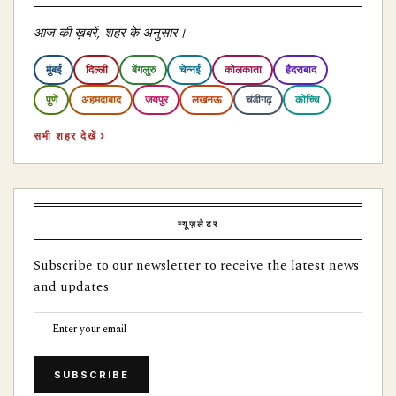
आज की ख़बरें, शहर के अनुसार।
मुंबई
दिल्ली
बेंगलुरु
चेन्नई
कोलकाता
हैदराबाद
पुणे
अहमदाबाद
जयपुर
लखनऊ
चंडीगढ़
कोच्चि
सभी शहर देखें ›
न्यूज़लेटर
Subscribe to our newsletter to receive the latest news
and updates
SUBSCRIBE