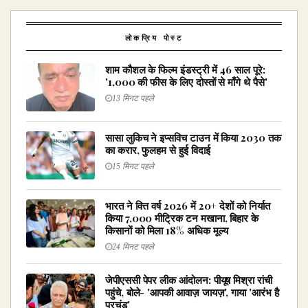
लोकप्रिय पोस्ट
शाम कौशल के फिल्म इंडस्ट्री में 46 साल पूरे:
'₹1,000 की फीस के लिए दोस्तों से माँगे थे पैसे'
13 मिनट पहले
सासा लुकिच ने इप्सविच टाउन में किया 2030 तक
का करार, फुलहम से हुई विदाई
15 मिनट पहले
भारत ने वित्त वर्ष 2026 में 20+ देशों को निर्यात
किया 7,000 मीट्रिक टन मखाना, बिहार के
किसानों को मिला 18% अधिक मूल्य
24 मिनट पहले
जेपीएससी पेपर लीक आंदोलन: पीयूष मिश्रा रांची
पहुंचे, बोले- 'आपकी आवाज़ जायज़', गाया 'आरंभ है
प्रचंड'