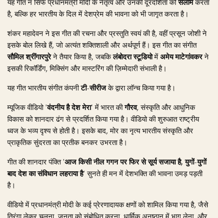
यह गीत न सिर्फ प्रधानमंत्री मोदी के नेतृत्व और उनकी दूरदर्शिता को
सलाम
करता
है, बल्कि हर भारतीय के दिल में देशप्रेम की भावना को भी जागृत करता है।
शंकर महादेवन ने इस गीत की रचना और प्रस्तुति स्वयं की है, वहीं प्रसून जोशी ने
इसके बोल लिखे हैं, जो अत्यंत शक्तिशाली और अर्थपूर्ण हैं। इस गीत का संगीत
सौमिल श्रींगारपुरे
ने तैयार किया है, जबकि
लंबोदरा स्टूडियो
में
अमेय माटेगांवकर
ने
इसकी रिकॉर्डिंग, मिक्सिंग और मास्टरिंग की ज़िम्मेदारी संभाली है।
यह गीत भारतीय संगीत कंपनी
टी-सीरीज
के द्वारा लॉन्च किया गया है।
म्यूजिक वीडियो '
वंदनीय है देश मेरा
' में भारत की
गौरव
, संस्कृति और आधुनिक
विकास को शानदार ढंग से प्रदर्शित किया गया है। वीडियो की शुरुआत राष्ट्रीय
ध्वज के भव्य दृश्य से होती है। इसके बाद, मोर का नृत्य भारतीय संस्कृति और
प्राकृतिक सुंदरता का प्रतीक बनकर उभरता है।
गीत की शानदार पंक्ति '
आज किसी नील गगन पर फिर से सूर्य सजाया है, युगों-युगों
बाद देश का संविधान लहराया है
' सुनते ही मन में देशभक्ति की भावना उमड़ पड़ती
है।
वीडियो में प्रधानमंत्री मोदी के कई प्रेरणादायक क्षणों को शामिल किया गया है, जैसे
तिरंगा लेकर चलना, जनता को संबोधित करना, धार्मिक अनुष्ठान में भाग लेना, और