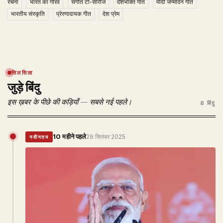
रचना
भारत का गौरव
संगीत टी-सीरीज
देशभक्ति गीत
मोदी जन्मदिन गीत
भारतीय संस्कृति
प्रेरणादायक गीत
देश प्रेम
सिलसिला
जुड़े बिंदु
इस ख़बर के पीछे की कड़ियाँ — सबसे नई पहले।
8 बिंदु
10 महीने पहले
29 सितंबर 2025
नवीनतम