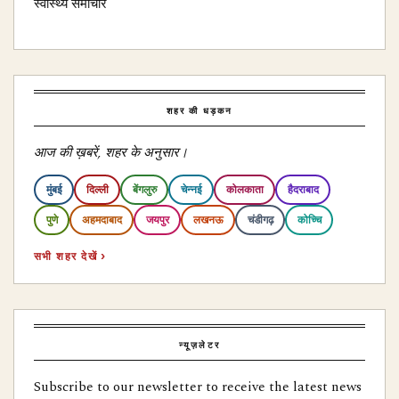
स्वास्थ्य समाचार
शहर की धड़कन
आज की ख़बरें, शहर के अनुसार।
मुंबई
दिल्ली
बेंगलुरु
चेन्नई
कोलकाता
हैदराबाद
पुणे
अहमदाबाद
जयपुर
लखनऊ
चंडीगढ़
कोच्चि
सभी शहर देखें ›
न्यूज़लेटर
Subscribe to our newsletter to receive the latest news