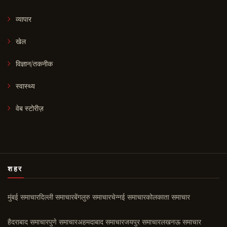
व्यापार
खेल
विज्ञान/तकनीक
स्वास्थ्य
वेब स्टोरीज़
शहर
मुंबई समाचार
दिल्ली समाचार
बेंगलुरु समाचार
चेन्नई समाचार
कोलकाता समाचार
हैदराबाद समाचार
पुणे समाचार
अहमदाबाद समाचार
जयपुर समाचार
लखनऊ समाचार