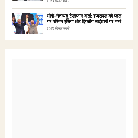
23 मिनट पहले
मोदी-नेतन्याहू टेलीफोन वार्ता: इजरायल की पहल
पर पश्चिम एशिया और द्विपक्षीय साझेदारी पर चर्चा
23 मिनट पहले