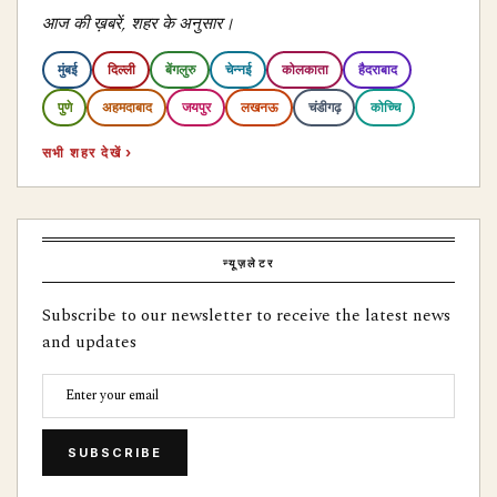
आज की ख़बरें, शहर के अनुसार।
मुंबई
दिल्ली
बेंगलुरु
चेन्नई
कोलकाता
हैदराबाद
पुणे
अहमदाबाद
जयपुर
लखनऊ
चंडीगढ़
कोच्चि
सभी शहर देखें ›
न्यूज़लेटर
Subscribe to our newsletter to receive the latest news
and updates
SUBSCRIBE