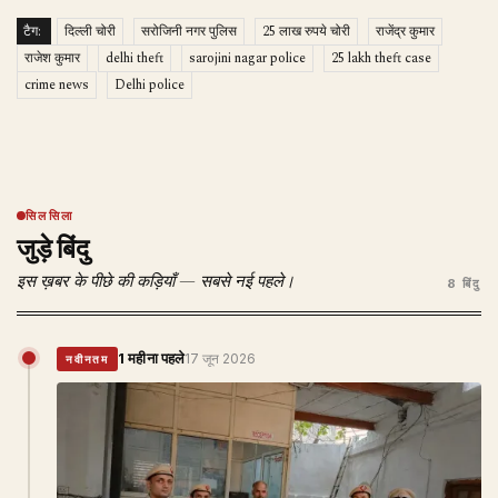
टैग:
दिल्ली चोरी
सरोजिनी नगर पुलिस
25 लाख रुपये चोरी
राजेंद्र कुमार
राजेश कुमार
delhi theft
sarojini nagar police
25 lakh theft case
crime news
Delhi police
सिलसिला
जुड़े बिंदु
इस ख़बर के पीछे की कड़ियाँ — सबसे नई पहले।
8 बिंदु
1 महीना पहले
17 जून 2026
नवीनतम