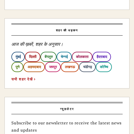
शहर की धड़कन
आज की ख़बरें, शहर के अनुसार।
मुंबई
दिल्ली
बेंगलुरु
चेन्नई
कोलकाता
हैदराबाद
पुणे
अहमदाबाद
जयपुर
लखनऊ
चंडीगढ़
कोच्चि
सभी शहर देखें ›
न्यूज़लेटर
Subscribe to our newsletter to receive the latest news
and updates