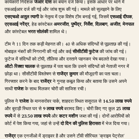
कार्यकारी निदेशक
जेआर दास
का बयान दर्ज किया। इसके आधार पर थाने में
एफआईआर दर्ज की गई और जांच शुरू की गई। मामले को सुलझाने के लिए
एसएचओ अतुल त्यागी
के नेतृत्व में एक विशेष टीम बनाई गई, जिसमें
एसआई दीपक
,
एएसआई नरेंद्र
, हेड कांस्टेबल
अमरजीत
,
पुष्पेंद्र
,
निर्वेश
,
दिलबाग
,
अजीत
,
मेनपाल
और कांस्टेबल
भरत सोलंकी
शामिल थे।
टीम ने 11 दिन तक कड़ी मेहनत की। 40 से अधिक संदिग्धों से पूछताछ की गई।
मोबाइल नंबरों की निगरानी की गई और कई
सीसीटीवी फुटेज
की जांच की गई।
फुटेज में संदिग्धों को टोपी, तौलिया और दस्ताने पहनकर भेष बदलते देखा गया।
ऑटो-रिक्शा चालक
से पूछताछ में पता चला कि उसने संदिग्धों को नेताजी नगर में
छोड़ा था। सीसीटीवी विश्लेषण से
राजेंद्र कुमार
की मौजूदगी का पता चला।
गिरफ्तार करने के बाद
राजेंद्र
ने गुनाह कबूल किया और बताया कि उसने अपने
साथी
राजेश
के साथ मिलकर चोरी की साजिश रची।
पुलिस ने
राजेश
के मानसरोवर पार्क, शाहदरा स्थित ससुराल से
14.50 लाख रुपये
और बुराड़ी स्थित घर से
9 लाख रुपये
बरामद किए। चोरी किए गए कुल
25 लाख
रुपये
में से
23.50 लाख रुपये
और
कटर मशीन
जब्त की गई। दोनों आरोपियों को
कोर्ट में पेश किया गया, जहां से उन्हें
दो दिन की पुलिस हिरासत
में भेज दिया गया।
राजेंद्र
एक एनजीओ में ड्राइवर है और उसने टीवी सीरियल 'क्राइम पेट्रोल'