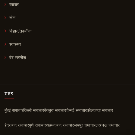
व्यापार
खेल
विज्ञान/तकनीक
स्वास्थ्य
वेब स्टोरीज़
शहर
मुंबई समाचार
दिल्ली समाचार
बेंगलुरु समाचार
चेन्नई समाचार
कोलकाता समाचार
हैदराबाद समाचार
पुणे समाचार
अहमदाबाद समाचार
जयपुर समाचार
लखनऊ समाचार