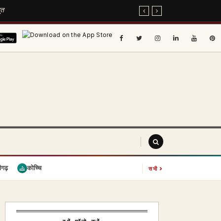
ूत
›
ीगढ़
कोच्चि
सभी