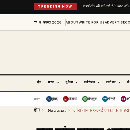
कच्चे तेल की कीमतों में गिरावट और
TRENDING NOW
8 अगस्त 2026
ABOUT
WRITE FOR US
ADVERTISE
C
होम
भारत
दुनिया
मनोरंजन
कारोबार
ख
मुंबई
दिल्ली
बेंगलुरु
चेन्नई
क
शहर
होम
National
लांस नायक अल्बर्ट एक्का के साहस क