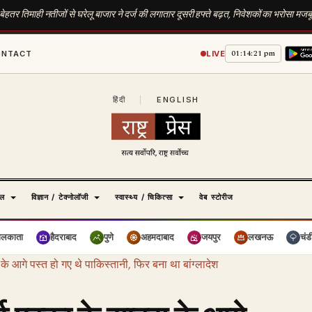
 बेहतर तिमाही नतीजों से घरेलू बाजार ने दर्ज की लगातार दूसरी हफ्ते बढ़त, निवेशकों का भरोसा मजब
01:14:22 pm
ONTACT
LIVE
हिंदी
|
ENGLISH
ेल
विज्ञान / टेक्नोलॉजी
स्वास्थ्य / चिकित्सा
वेब स्टोरीज
ोलकाता
हैदराबाद
पुणे
अहमदाबाद
जयपुर
लखनऊ
चंड
े आगे पस्त हो गए थे पाकिस्तानी, फिर बना था बांग्लादेश