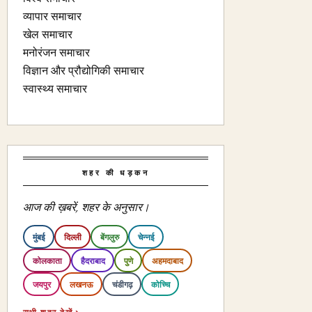
व्यापार समाचार
खेल समाचार
मनोरंजन समाचार
विज्ञान और प्रौद्योगिकी समाचार
स्वास्थ्य समाचार
शहर की धड़कन
आज की ख़बरें, शहर के अनुसार।
मुंबई
दिल्ली
बेंगलुरु
चेन्नई
कोलकाता
हैदराबाद
पुणे
अहमदाबाद
जयपुर
लखनऊ
चंडीगढ़
कोच्चि