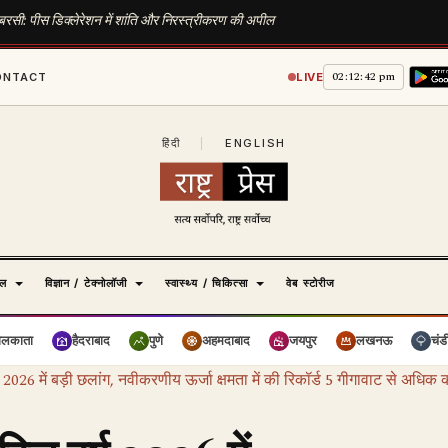
 बरसी: पीस डिक्लेरेशन में शांति और निरस्त्रीकरण की अपील
02:12:43 pm
ONTACT
LIVE
हिंदी
|
ENGLISH
ेल
विज्ञान / टेक्नोलॉजी
स्वास्थ्य / चिकित्सा
वेब स्टोरीज
ोलकाता
हैदराबाद
पुणे
अहमदाबाद
जयपुर
लखनऊ
चंड
्ष 2026 में बड़ी छलांग, नवीकरणीय ऊर्जा क्षमता में की रिकॉर्ड 5 गीगावाट से अधिक की