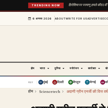
हिरोशिमा पर परमाणु हमले की 81वीं
TRENDING NOW
6 अगस्त 2026
ABOUT
WRITE FOR US
ADVERTISE
C
होम
भारत
दुनिया
मनोरंजन
कारोबार
ख
मुंबई
दिल्ली
बेंगलुरु
चेन्नई
क
शहर
होम
Sciencetech
अदाणी ग्रीन एनर्जी की वित्त वर