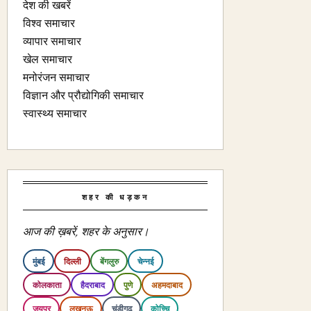
देश की खबरें
विश्व समाचार
व्यापार समाचार
खेल समाचार
मनोरंजन समाचार
विज्ञान और प्रौद्योगिकी समाचार
स्वास्थ्य समाचार
शहर की धड़कन
आज की ख़बरें, शहर के अनुसार।
मुंबई
दिल्ली
बेंगलुरु
चेन्नई
कोलकाता
हैदराबाद
पुणे
अहमदाबाद
जयपुर
लखनऊ
चंडीगढ़
कोच्चि