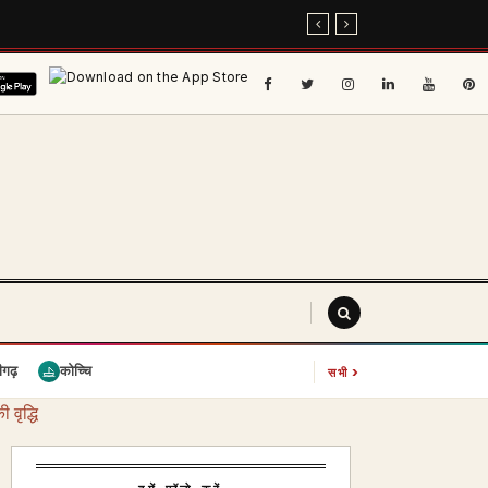
›
ीगढ़
कोच्चि
सभी
 वृद्धि