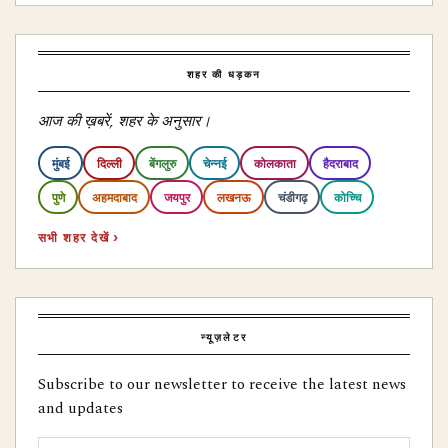
शहर की धड़कन
आज की ख़बरें, शहर के अनुसार।
मुंबई
दिल्ली
बेंगलुरु
चेन्नई
कोलकाता
हैदराबाद
पुणे
अहमदाबाद
जयपुर
लखनऊ
चंडीगढ़
कोच्चि
सभी शहर देखें ›
न्यूज़लेटर
Subscribe to our newsletter to receive the latest news
and updates