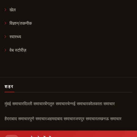
खेल
विज्ञान/तकनीक
स्वास्थ्य
वेब स्टोरीज़
शहर
मुंबई समाचार
दिल्ली समाचार
बेंगलुरु समाचार
चेन्नई समाचार
कोलकाता समाचार
हैदराबाद समाचार
पुणे समाचार
अहमदाबाद समाचार
जयपुर समाचार
लखनऊ समाचार
चंडीगढ़ समाचार
कोच्चि समाचार
सभी शहर ›