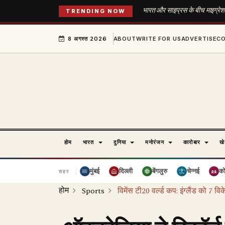
भारत और साइप्रस के बीच माइग्रेशन ए
TRENDING NOW
8 अगस्त 2026
ABOUT
WRITE FOR US
ADVERTISE
C
होम
भारत
दुनिया
मनोरंजन
कारोबार
ख
मुंबई
दिल्ली
बेंगलुरु
चेन्नई
क
शहर
होम
Sports
विमेंस टी20 वर्ल्ड कप: इंग्लैंड को 7 व