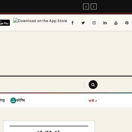
›
ीगढ़
कोच्चि
सभी