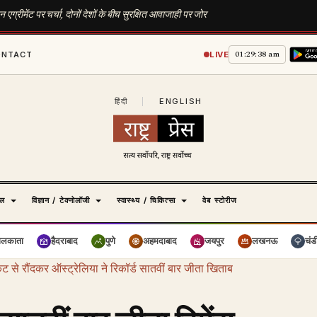
ग्रीमेंट पर चर्चा, दोनों देशों के बीच सुरक्षित आवाजाही पर जोर
01:29:39 am
ONTACT
LIVE
हिंदी
|
ENGLISH
ेल
विज्ञान / टेक्नोलॉजी
स्वास्थ्य / चिकित्सा
वेब स्टोरीज
ोलकाता
हैदराबाद
पुणे
अहमदाबाद
जयपुर
लखनऊ
चंड
िकेट से रौंदकर ऑस्ट्रेलिया ने रिकॉर्ड सातवीं बार जीता खिताब