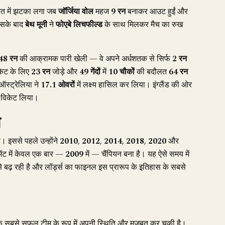
ुआत में झटका लगा जब
जॉर्जिया वोल
महज
9 रन
बनाकर आउट हुईं और
इसके बाद
बेथ मूनी
ने
फोएबे लिचफील्ड
के साथ मिलकर मैच का रुख
48 रन
की आक्रामक पारी खेली — वे अपने अर्धशतक से सिर्फ
2 रन
केट के लिए
23 रन
जोड़े और
49 गेंदों
में
10 चौकों
की बदौलत
64 रन
स्ट्रेलिया ने
17.1 ओवरों
में लक्ष्य हासिल कर लिया। इंग्लैंड की ओर
विकेट लिया।
स
ै। इससे पहले उन्होंने
2010
,
2012
,
2014
,
2018
,
2020
और
ामेंट में केवल एक बार —
2009
में — चैंपियन बना है। यह ऐसे समय में
 से बढ़ रही है और लॉर्ड्स का फाइनल इस प्रारूप के इतिहास के सबसे
िक सबसे सफल टीम के रूप में अपनी स्थिति और मजबूत कर चुकी है।