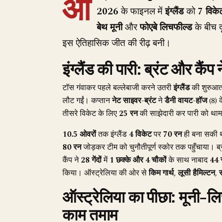
ऑ
2026
के फाइनल में
इंग्लैंड
को
7 विके
बेथ मूनी
और
फोएबे लिचफील्ड
के बीच द
इस ऐतिहासिक जीत की रीढ़ बनी।
इंग्लैंड की पारी: ब्रंट और कैंप न
टॉस गंवाकर पहले बल्लेबाजी करने उतरी
इंग्लैंड
की शुरुआ
लौट गईं। कप्तान
नेट साइवर-ब्रंट
ने
डैनी वायट-हॉज
(8) 
तीसरे विकेट के लिए
25 रन
की साझेदारी कर पारी को था
10.5 ओवरों
तक इंग्लैंड
4 विकेट
पर
70 रन
ही बना सकी थी
80 रन
जोड़कर टीम को चुनौतीपूर्ण स्कोर तक पहुँचाया। ब्
कैंप ने
28 गेंदों
में
1 छक्के और 4 चौकों
के साथ नाबाद
44 
किया। ऑस्ट्रेलिया की ओर से
किम गार्थ
,
लूसी हैमिल्टन
,
ऑस्ट्रेलिया का पीछा: मूनी-
काम तमाम