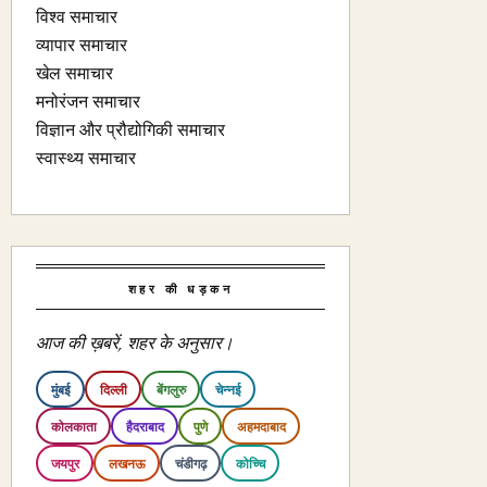
विश्व समाचार
व्यापार समाचार
खेल समाचार
मनोरंजन समाचार
विज्ञान और प्रौद्योगिकी समाचार
स्वास्थ्य समाचार
शहर की धड़कन
आज की ख़बरें, शहर के अनुसार।
मुंबई
दिल्ली
बेंगलुरु
चेन्नई
कोलकाता
हैदराबाद
पुणे
अहमदाबाद
जयपुर
लखनऊ
चंडीगढ़
कोच्चि