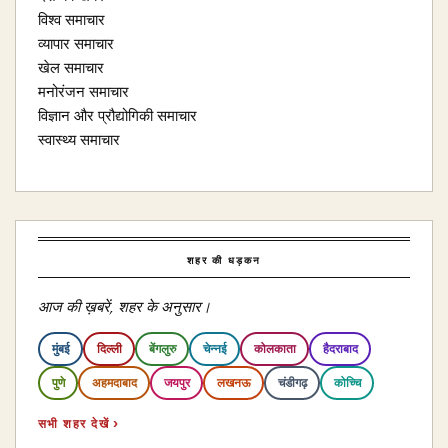
विश्व समाचार
व्यापार समाचार
खेल समाचार
मनोरंजन समाचार
विज्ञान और प्रौद्योगिकी समाचार
स्वास्थ्य समाचार
शहर की धड़कन
आज की ख़बरें, शहर के अनुसार।
मुंबई
दिल्ली
बेंगलुरु
चेन्नई
कोलकाता
हैदराबाद
पुणे
अहमदाबाद
जयपुर
लखनऊ
चंडीगढ़
कोच्चि
सभी शहर देखें ›