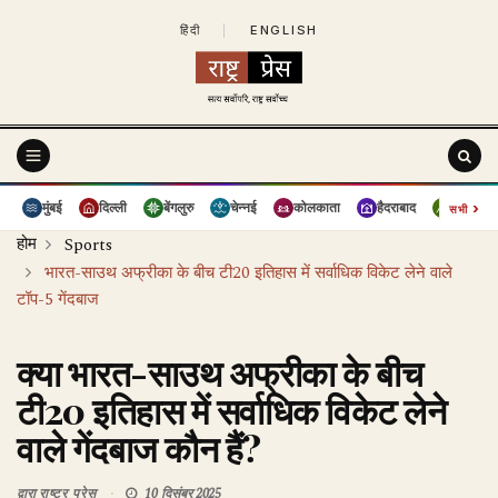
हिंदी
|
ENGLISH
›
मुंबई
दिल्ली
बेंगलुरु
चेन्नई
कोलकाता
हैदराबाद
पुणे
सभी
होम
Sports
भारत-साउथ अफ्रीका के बीच टी20 इतिहास में सर्वाधिक विकेट लेने वाले
टॉप-5 गेंदबाज
क्या भारत-साउथ अफ्रीका के बीच
टी20 इतिहास में सर्वाधिक विकेट लेने
वाले गेंदबाज कौन हैं?
द्वारा
राष्ट्र प्रेस
10 दिसंबर 2025