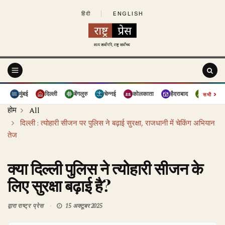
हिंदी
|
ENGLISH
›
मुंबई
दिल्ली
बेंगलुरु
चेन्नई
कोलकाता
हैदराबाद
पुणे
सभी
होम
All
दिल्ली : त्योहारी सीजन पर पुलिस ने बढ़ाई सुरक्षा, राजधानी में चेकिंग अभियान
तेज
क्या दिल्ली पुलिस ने त्योहारी सीजन के
लिए सुरक्षा बढ़ाई है?
द्वारा
राष्ट्र प्रेस
15 अक्टूबर 2025