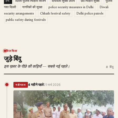
टैग:
दिल्ली पुलिस त्योहारी सीजन
दीपावली सुरक्षा उपाय
छठ त्योहार सुरक्षा
पुलिस
गश्त दिल्ली
नागरिकों की सुरक्षा
police security measures in Delhi
Diwali
security arrangements
Chhath festival safety
Delhi police patrols
public safety during festivals
सिलसिला
जुड़े बिंदु
इस ख़बर के पीछे की कड़ियाँ — सबसे नई पहले।
8 बिंदु
4 महीने पहले
21 मार्च 2026
नवीनतम