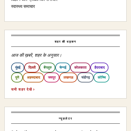
स्वास्थ्य समाचार
शहर की धड़कन
आज की ख़बरें, शहर के अनुसार।
मुंबई
दिल्ली
बेंगलुरु
चेन्नई
कोलकाता
हैदराबाद
पुणे
अहमदाबाद
जयपुर
लखनऊ
चंडीगढ़
कोच्चि
सभी शहर देखें ›
न्यूज़लेटर