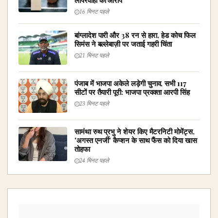
लापरवाही का आरोप
16 मिनट पहले
बांग्लादेश पारी और 38 रन से हारा, हेड कोच फिल
सिमंस ने बल्लेबाज़ी पर जताई गहरी चिंता
21 मिनट पहले
पंजाब में भाजपा अकेले लड़ेगी चुनाव, सभी 117
सीटों पर तैयारी पूरी: भाजपा प्रवक्ता आरपी सिंह
23 मिनट पहले
सामंथा रुथ प्रभु ने शेयर किए मैटरनिटी मोमेंट्स,
'अगस्त एनर्जी' कैप्शन के साथ फैंस को दिया खास
तोहफा
24 मिनट पहले