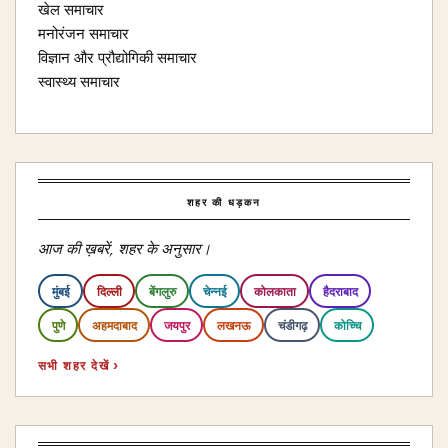
खेल समाचार
मनोरंजन समाचार
विज्ञान और प्रौद्योगिकी समाचार
स्वास्थ्य समाचार
शहर की धड़कन
आज की ख़बरें, शहर के अनुसार।
मुंबई
दिल्ली
बेंगलुरु
चेन्नई
कोलकाता
हैदराबाद
पुणे
अहमदाबाद
जयपुर
लखनऊ
चंडीगढ़
कोच्चि
सभी शहर देखें ›