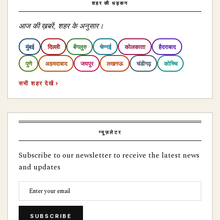
शहर की धड़कन
आज की ख़बरें, शहर के अनुसार।
मुंबई
दिल्ली
बेंगलुरु
चेन्नई
कोलकाता
हैदराबाद
पुणे
अहमदाबाद
जयपुर
लखनऊ
चंडीगढ़
कोच्चि
सभी शहर देखें ›
न्यूज़लेटर
Subscribe to our newsletter to receive the latest news
and updates
SUBSCRIBE