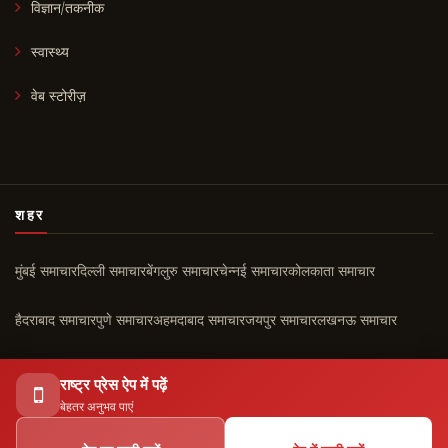
विज्ञान/तकनीक
स्वास्थ्य
वेब स्टोरीज़
शहर
मुंबई समाचार
दिल्ली समाचार
बेंगलुरु समाचार
चेन्नई समाचार
कोलकाता समाचार
हैदराबाद समाचार
पुणे समाचार
अहमदाबाद समाचार
जयपुर समाचार
लखनऊ समाचार
चंडीगढ़ समाचार
कोच्चि समाचार
सभी शहर ›
राष्ट्र प्रेस ऐप में पढ़ें
बेहतर अनुभव पाएं