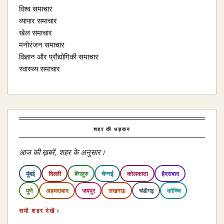
विश्व समाचार
व्यापार समाचार
खेल समाचार
मनोरंजन समाचार
विज्ञान और प्रौद्योगिकी समाचार
स्वास्थ्य समाचार
शहर की धड़कन
आज की ख़बरें, शहर के अनुसार।
मुंबई
दिल्ली
बेंगलुरु
चेन्नई
कोलकाता
हैदराबाद
पुणे
अहमदाबाद
जयपुर
लखनऊ
चंडीगढ़
कोच्चि
सभी शहर देखें ›