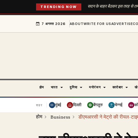
सदन के बाहर बैठकर इस तरह से तम
TRENDING NOW
7 अगस्त 2026
ABOUT
WRITE FOR US
ADVERTISE
C
होम
भारत
दुनिया
मनोरंजन
कारोबार
ख
मुंबई
दिल्ली
बेंगलुरु
चेन्नई
क
शहर
होम
Business
डीएमआरसी ने मेट्रो की रीयल-टाइम