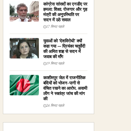
कांग्रेस सांसदों का एनडीए पर
हमला: शिक्षा, रोजगार और गृह
मंत्री की अनुपस्थिति पर
सदन में उठे सवाल
17 मिनट पहले
युवाओं को 'देशविरोधी' क्यों
कहा गया — प्रियंका चतुर्वेदी
की अमित शाह से सदन में
जवाब की माँग
19 मिनट पहले
काशीमपुर जेल में राजनीतिक
बंदियों को भोजन-पानी से
वंचित रखने का आरोप, अवामी
लीग ने स्वतंत्र जांच की मांग
की
24 मिनट पहले