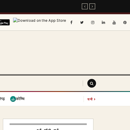
›
ीगढ़
कोच्चि
सभी