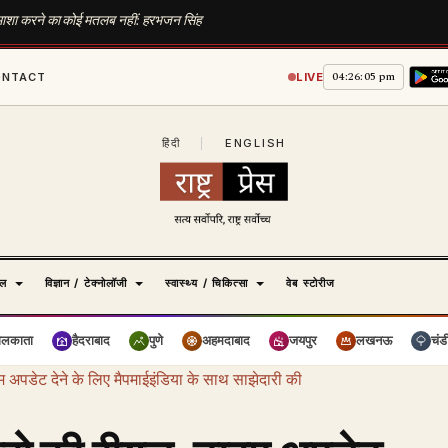
ाशा करने का कोई मतलब नहीं: हरभजन सिंह
04:26:06 pm
ONTACT
LIVE
हिंदी
|
ENGLISH
ेल
विज्ञान / टेक्नोलॉजी
स्वास्थ्य / चिकित्सा
वेब स्टोरीज
ोलकाता
हैदराबाद
पुणे
अहमदाबाद
जयपुर
लखनऊ
चंड
 अपडेट देने के लिए मैपमाईइंडिया के साथ साझेदारी की