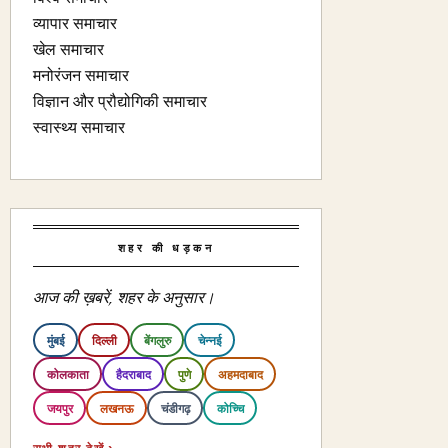
व्यापार समाचार
खेल समाचार
मनोरंजन समाचार
विज्ञान और प्रौद्योगिकी समाचार
स्वास्थ्य समाचार
शहर की धड़कन
आज की ख़बरें, शहर के अनुसार।
मुंबई
दिल्ली
बेंगलुरु
चेन्नई
कोलकाता
हैदराबाद
पुणे
अहमदाबाद
जयपुर
लखनऊ
चंडीगढ़
कोच्चि