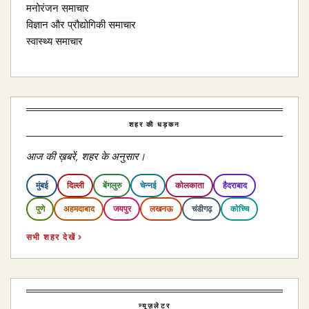
मनोरंजन समाचार
विज्ञान और प्रौद्योगिकी समाचार
स्वास्थ्य समाचार
शहर की धड़कन
आज की ख़बरें, शहर के अनुसार।
मुंबई
दिल्ली
बेंगलुरु
चेन्नई
कोलकाता
हैदराबाद
पुणे
अहमदाबाद
जयपुर
लखनऊ
चंडीगढ़
कोच्चि
सभी शहर देखें ›
न्यूज़लेटर