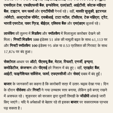
एचसीएल टेक
,
एचडीएफसी बैंक
,
इन्फोसिस
,
एलएंडटी
,
आईटीसी
,
कोटक महिंद्रा
बैंक
,
टाइटन
,
सन फार्मा
और
एनटीपीसी
गेनर्स रहे। वहीं,
मारुति सुजुकी
,
इटरनल
(जोमैटो)
,
अल्ट्राटेक सीमेंट
,
एसबीआई
,
टाटा स्टील
,
टीसीएस
,
टेक महिंद्रा
,
ट्रेंट
,
भारती एयरटेल
,
पावर ग्रिड
,
बीईएल
,
एक्सिस बैंक
और
एमएंडएम
लूजर्स रहे।
लार्जकैप
की तुलना में
मिडकैप
और
स्मॉलकैप
में मिलाजुला कारोबार देखने को
मिला।
निफ्टी मिडकैप 100
इंडेक्स 51 अंक की मामूली बढ़त के साथ 61,113 पर
और
निफ्टी स्मॉलकैप 100
इंडेक्स 95 अंक या 0.53 प्रतिशत की गिरावट के साथ
17,876 पर बंद हुआ।
सेक्टोरल
आधार पर
ऑटो
,
पीएसयू बैंक
,
मेटल
,
रियल्टी
,
एनर्जी
,
इन्फ्रा
,
कमोडिटीज
,
कंजप्शन
और
पीएसई
हरे निशान में बंद हुए। वहीं,
प्राइवेट बैंक
,
आईटी
,
फाइनेंशियल सर्विसेज
,
फार्मा
,
एफएमसीजी
और
सेवाएं
दबाव में बंद हुईं।
बाजार
के जानकारों का कहना है कि कारोबारी सत्र में उतार-चढ़ाव देखा गया। दिन
के दौरान
सेंसेक्स
और
निफ्टी
ने नया उच्चतम स्तर बनाया, लेकिन इसे बनाए रखने
में असफल रहे। शुक्रवार को सरकार द्वारा दूसरी तिमाही के
जीडीपी
आंकड़े जारी
किए जाएंगे। यदि ये अपेक्षाओं से बेहतर रहे तो इसका
बाजार
पर सकारात्मक प्रभाव
पड़ सकता है।