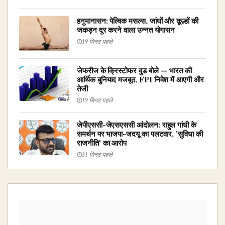
हनुमानासन: पेल्विक मसल्स, जांघों और कूल्हों की
जकड़न दूर करने वाला उन्नत योगासन
19 मिनट पहले
जेफरीज के क्रिस्टोफर वुड बोले — भारत की
आर्थिक बुनियाद मजबूत, FPI निवेश में आएगी और
तेजी
19 मिनट पहले
जेपीएससी-जेएसएससी आंदोलन: राहुल गांधी के
समर्थन पर भाजपा-जदयू का पलटवार, 'सुविधा की
राजनीति' का आरोप
31 मिनट पहले