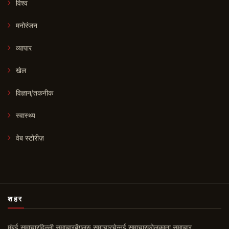
विश्व
मनोरंजन
व्यापार
खेल
विज्ञान/तकनीक
स्वास्थ्य
वेब स्टोरीज़
शहर
मुंबई समाचार
दिल्ली समाचार
बेंगलुरु समाचार
चेन्नई समाचार
कोलकाता समाचार