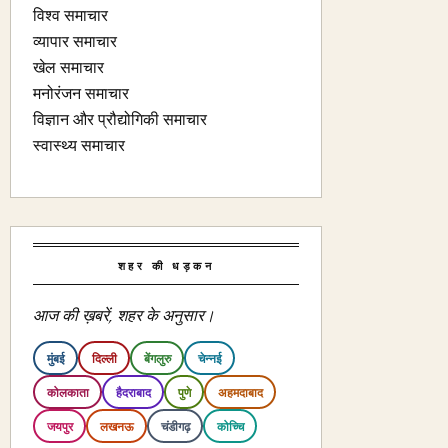
विश्व समाचार
व्यापार समाचार
खेल समाचार
मनोरंजन समाचार
विज्ञान और प्रौद्योगिकी समाचार
स्वास्थ्य समाचार
शहर की धड़कन
आज की ख़बरें, शहर के अनुसार।
मुंबई
दिल्ली
बेंगलुरु
चेन्नई
कोलकाता
हैदराबाद
पुणे
अहमदाबाद
जयपुर
लखनऊ
चंडीगढ़
कोच्चि