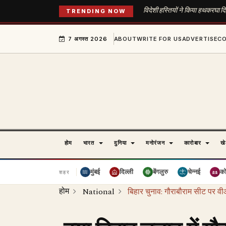
व‍िदेशी हस्‍त‍ियों ने क‍िया हथकरघा
TRENDING NOW
7 अगस्त 2026
ABOUT
WRITE FOR US
ADVERTISE
C
होम
भारत
दुनिया
मनोरंजन
कारोबार
ख
मुंबई
दिल्ली
बेंगलुरु
चेन्नई
क
शहर
होम
National
बिहार चुनाव: गौराबौराम सीट पर वीआ