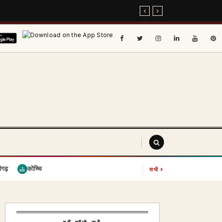
›
ीगढ़
कोच्चि
सभी