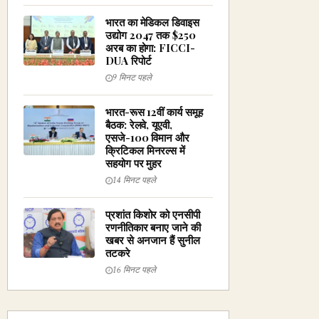
भारत का मेडिकल डिवाइस
उद्योग 2047 तक $250
अरब का होगा: FICCI-
DUA रिपोर्ट
9 मिनट पहले
भारत-रूस 12वीं कार्य समूह
बैठक: रेलवे, यूएवी,
एसजे-100 विमान और
क्रिटिकल मिनरल्स में
सहयोग पर मुहर
14 मिनट पहले
प्रशांत किशोर को एनसीपी
रणनीतिकार बनाए जाने की
खबर से अनजान हैं सुनील
तटकरे
16 मिनट पहले