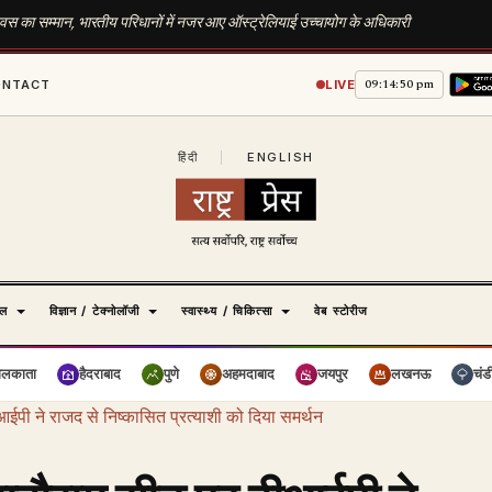
 द‍िवस का सम्‍मान, भारतीय पर‍िधानों में नजर आए ऑस्ट्रेलियाई उच्चायोग के अध‍िकारी
09:14:51 pm
ONTACT
LIVE
हिंदी
|
ENGLISH
ेल
विज्ञान / टेक्नोलॉजी
स्वास्थ्य / चिकित्सा
वेब स्टोरीज
ोलकाता
हैदराबाद
पुणे
अहमदाबाद
जयपुर
लखनऊ
चंड
ईपी ने राजद से निष्कासित प्रत्याशी को दिया समर्थन ‎