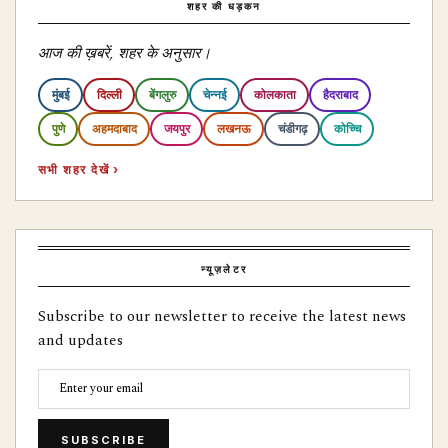
शहर की धड़कन
आज की ख़बरें, शहर के अनुसार।
मुंबई
दिल्ली
बेंगलुरु
चेन्नई
कोलकाता
हैदराबाद
पुणे
अहमदाबाद
जयपुर
लखनऊ
चंडीगढ़
कोच्चि
सभी शहर देखें ›
न्यूज़लेटर
Subscribe to our newsletter to receive the latest news
and updates
SUBSCRIBE