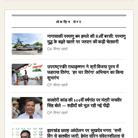
लोकप्रिय पोस्ट
नागासाकी परमाणु बम हमले की 81वीं बरसी: परमाणु
युद्ध के बढ़ते खतरे पर जापान की कड़ी चेतावनी
6 मिनट पहले
उपराष्ट्रपति राधाकृष्णन ने श्री विजया पुरम में
फहराया तिरंगा, 'हर घर तिरंगा' अभियान का किया
शुभारंभ
9 मिनट पहले
काकोरी कांड की 101वीं वर्षगांठ पर मंत्री जयवीर
सिंह बोले — शहीदों को भूल रही नई पीढ़ी
9 मिनट पहले
झारखंड छात्र आंदोलन पर सुखदेव भगत: 'सभी
विंग से बातचीत जारी, हेमंत सोरेन संवेदनशीलता से