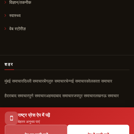
विज्ञान/तकनीक
स्वास्थ्य
वेब स्टोरीज़
शहर
मुंबई समाचार
दिल्ली समाचार
बेंगलुरु समाचार
चेन्नई समाचार
कोलकाता समाचार
हैदराबाद समाचार
पुणे समाचार
अहमदाबाद समाचार
जयपुर समाचार
लखनऊ समाचार
चंडीगढ़ समाचार
कोच्चि समाचार
सभी शहर ›
राष्ट्र प्रेस ऐप में पढ़ें
बेहतर अनुभव पाएं