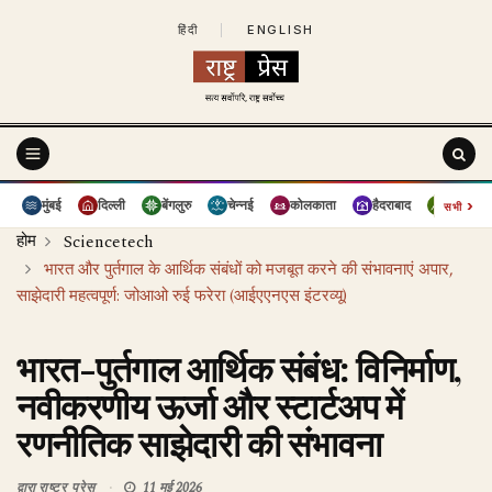
हिंदी
|
ENGLISH
›
मुंबई
दिल्ली
बेंगलुरु
चेन्नई
कोलकाता
हैदराबाद
पुणे
सभी
होम
Sciencetech
भारत और पुर्तगाल के आर्थिक संबंधों को मजबूत करने की संभावनाएं अपार,
साझेदारी महत्वपूर्ण: जोआओ रुई फरेरा (आईएएनएस इंटरव्यू)
भारत-पुर्तगाल आर्थिक संबंध: विनिर्माण,
नवीकरणीय ऊर्जा और स्टार्टअप में
रणनीतिक साझेदारी की संभावना
द्वारा
राष्ट्र प्रेस
11 मई 2026