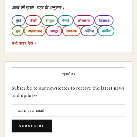
आज की ख़बरें, शहर के अनुसार।
मुंबई
दिल्ली
बेंगलुरु
चेन्नई
कोलकाता
हैदराबाद
पुणे
अहमदाबाद
जयपुर
लखनऊ
चंडीगढ़
कोच्चि
सभी शहर देखें ›
न्यूज़लेटर
Subscribe to our newsletter to receive the latest news
and updates
SUBSCRIBE