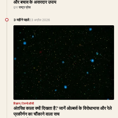
और बचाव के असरदार उपाय
द्वारा
राष्ट्र प्रेस
3 महीने पहले
23 अप्रैल 2026
विज्ञान/टेक्नोलॉजी
अंतरिक्ष काला क्यों दिखता है? जानें ओल्बर्स के विरोधाभास और रेले
प्रकीर्णन का चौंकाने वाला सच